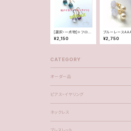
[選択・一点物]✽フロー
ブルーレースAA
ライト＊(1ペア)14kgfピ
✽スワロフスキ
¥2,150
¥2,750
アス
ル★2WAYポス
CATEGORY
オーダー品
ピアス・イヤリング
silver925
ネックレス
アメリカン
ブレスレット