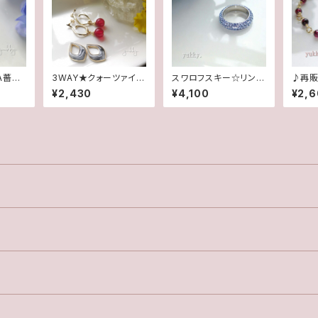
A薔薇
3WAY★クォーツァイト
スワロフスキー☆リング
♪再販
ーパー
(ぶどう色)&マーブルエ
☆Lt.サファイヤ(16.5
ウンド
¥2,430
¥4,100
¥2,
トピアス
ポ/フープチタンポスト
号)
ト
ピアス