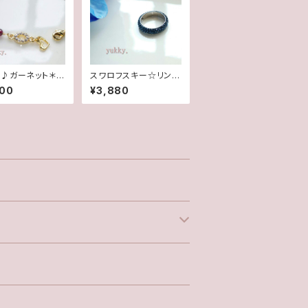
♪ガーネット＊ラ
スワロフスキー☆リング
4mmブレスレッ
☆モンタナ(11.5号)
600
¥3,880