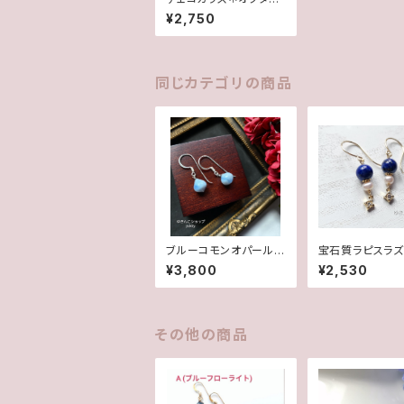
ン(グリーントルコ)G14
¥2,750
kgfピアス/イヤリング
同じカテゴリの商品
ブルーコモンオパール/
宝石質ラピスラズ
オニオンカット✽Silver
✽淡水パール14k
¥3,800
¥2,530
925ピアス/イヤリング
アス/イヤリング
★
その他の商品