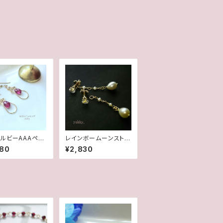
ルビーAAAペア
レインボームーンストー
プ✽淡水パール1
ン＊淡水2wayポストピ
980
¥2,830
fデザインピアス/イ
アス14kgf
グ