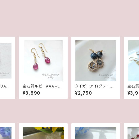
リAAA
宝石質ルビーAAA✽ク
タイガーアイ(グレーカ
宝石質
gfピ
リスタル14kgfデザイン
ラー)✽フレームガラス1
シェイ
¥3,890
¥2,750
¥3,
ピアス/イヤリング
4kgfピアス/イヤリング
4kg
ヤリン