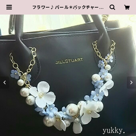
フラワー♪パール＊バックチャーム
(ブルー×ホワイト系) | ゆきんこしょっ
ぷ（yukky.）アクセサリーショップ