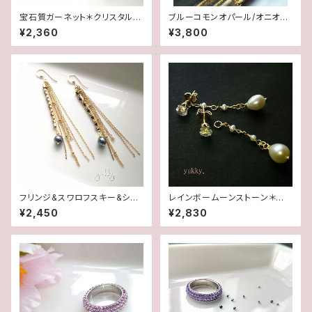
宝石質ガーネット＊クリスタルド
ブルーコモンオパール/オニオン
ロップ＊14kgfピアス/イヤリン
カット✽Silver925ピアス/イヤ
¥2,360
¥3,800
グ
リング★
フリンジ&スワロフスキー&シャ
レインボームーンストーン＊淡
イニーパール14kgfピアス
水2wayポストピアス14kgf
¥2,450
¥2,830