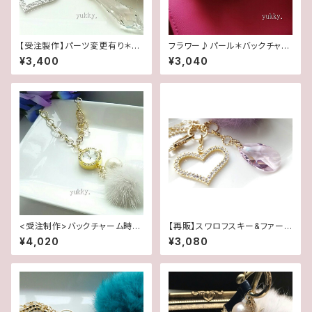
【受注製作】パーツ変更有り＊秋
フラワー♪パール＊バックチャー
冬＊スワロ＆ファー♪バックチャ
ム (レッド系)
¥3,400
¥3,040
ーム･S(ホワイト×グレー)
<受注制作>バックチャーム時計
【再販】スワロフスキー&ファー
[石付](ゴールド×ホワイト) ファ
♪バックチャーム (ラベンダーピ
¥4,020
¥3,080
ー＊コットンパール
ンク)