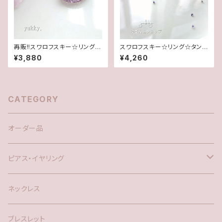
再販!!スワロフスキー☆リング☆
スワロフスキー☆リング☆タン
Lt.アメジスト(11.5号)
ザナイト(16.5号)
¥3,880
¥4,260
CATEGORY
オーダー品
ピアス・イヤリング
silver925
ネックレス
アメリカン
ブレスレット