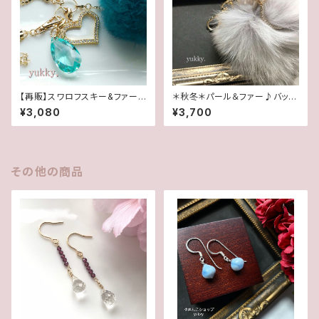
【再販】スワロフスキー&ファー
＊秋冬＊パール＆ファー♪バック
♪バックチャーム(blueグリー
チャーム･G(ネイビー×ナチュラ
¥3,080
¥3,700
ン)
ル)
その他の商品