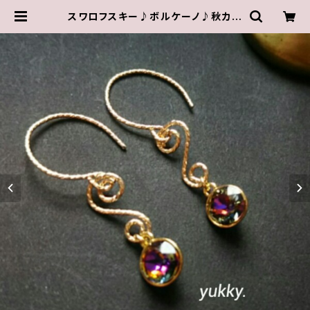
スワロフスキー♪ボルケーノ♪秋カラ
ー･グリッターデザイン14kgfピアス
| ゆきんこしょっぷ（yukky.）アクセサ
リーショップ