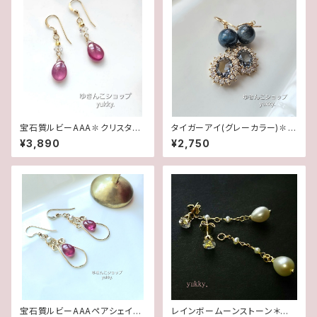
宝石質ルビーAAA✽クリスタル1
タイガーアイ(グレーカラー)✽フ
4kgfデザインピアス/イヤリング
レームガラス14kgfピアス/イヤ
¥3,890
¥2,750
リング
宝石質ルビーAAAペアシェイプ
レインボームーンストーン＊淡