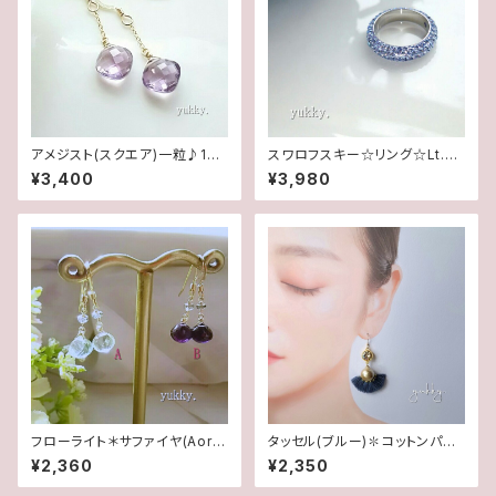
アメジスト(スクエア)一粒♪14k
スワロフスキー☆リング☆Lt.サ
gfピアス
ファイヤ(11.5号)
¥3,400
¥3,980
フローライト＊サファイヤ(AorB)
タッセル(ブルー)✽コットンパー
1ペア♪14kgfピアス
ル✽スワロフスキー(ピアス/イヤ
¥2,360
¥2,350
リング)