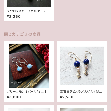
スワロフスキー♪ボルケーノ♪
秋カラー･グリッターデザイン14
¥2,260
kgfピアス
同じカテゴリの商品
ブルーコモンオパール/オニオン
宝石質ラピスラズリAAA✽淡水
カット✽Silver925ピアス/イヤ
パール14kgfピアス/イヤリング
¥3,800
¥2,530
リング★