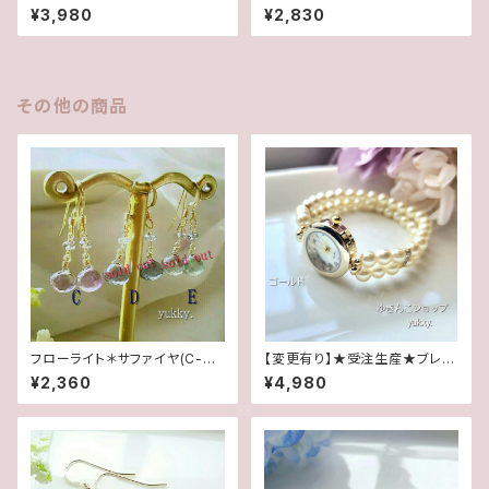
✽淡水パール14kgfデザインピ
水2wayポストピアス14kgf
¥3,980
¥2,830
アス/イヤリング
その他の商品
フローライト＊サファイヤ(C-D-
【変更有り】★受注生産★ブレス
E)1ペア♪14kgfピアス
腕時計(パール･クリーム系ゴー
¥2,360
¥4,980
ルド)･A