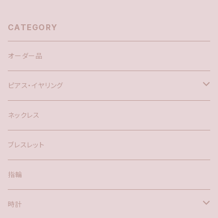
CATEGORY
オーダー品
ピアス・イヤリング
silver925
ネックレス
アメリカン
ブレスレット
ポスト
指輪
時計