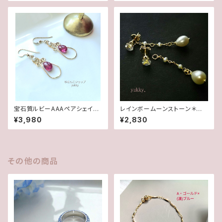
宝石質ルビーAAAペアシェイプ
レインボームーンストーン＊淡
✽淡水パール14kgfデザインピ
水2wayポストピアス14kgf
¥3,980
¥2,830
アス/イヤリング
その他の商品