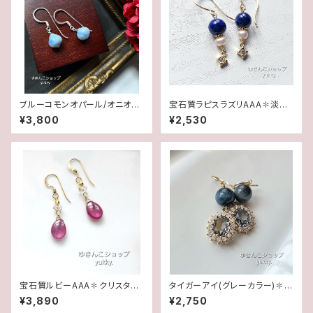
ブルーコモンオパール/オニオン
宝石質ラピスラズリAAA✽淡水
カット✽Silver925ピアス/イヤ
パール14kgfピアス/イヤリング
¥3,800
¥2,530
リング★
宝石質ルビーAAA✽クリスタル1
タイガーアイ(グレーカラー)✽フ
4kgfデザインピアス/イヤリング
レームガラス14kgfピアス/イヤ
¥3,890
¥2,750
リング