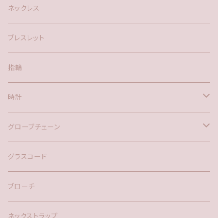
silver925
ネックレス
アメリカン
ブレスレット
ポスト
指輪
時計
バックチャーム
グローブチェーン
ネックレス
バックチャーム
グラスコード
ブローチ
ネックストラップ