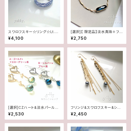
スワロフスキー☆リング☆Lt.サ
[選択]【 限定品】淡水真珠✽フレ
ファイヤ(16.5号)
ームガラスブレスレット✽マグネ
¥4,100
¥2,750
ットタイプ(1ペア)
[選択]CZハート&淡水パール✽
フリンジ&スワロフスキー&シャ
カットガラス(1ペア)14kgf/SFピ
イニーパール14kgfピアス
¥2,530
¥2,450
アスorイヤリング