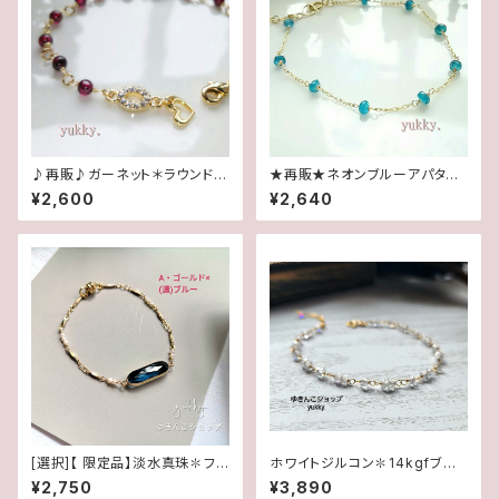
♪再販♪ガーネット＊ラウンド4
★再販★ネオンブルーアパタイ
mmブレスレット
ト＊ブレス14kgf
¥2,600
¥2,640
[選択]【 限定品】淡水真珠✽フレ
ホワイトジルコン✽14kgfブレ
ームガラスブレスレット✽マグネ
スレット★
¥2,750
¥3,890
ットタイプ(1ペア)