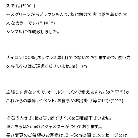
スです。(*´∀｀)
モスグリーンからブラウンも入り、秋に向けて実は落ち着いた大
人なカラーです。(*´艸｀*)
シンプルに作成致しました。
ナイロン100％(ネックレス専用)でつないでおりますので、強い力
を与えるのはご遠慮くださいませ。m(__)m
主張しすぎないので、オールシーズンで使えますね。(σ≧▽≦)σ
これからの季節、イベント、お食事やお出掛け等にぜひ(*^^*)
※石の大きさ、長さ等、必ずサイズをご確認下さいませ。
※こちらは2cmのアジャスターがついております。。
長さ変更のご希望のお客様は、0～5cmの間で、メッセージ又は