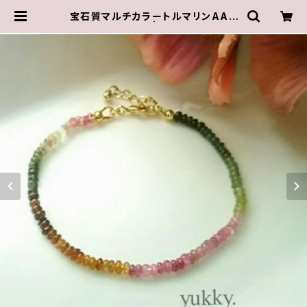
宝石質マルチカラートルマリンAAA
＊ボタン＊ブレス | ゆきんこしょっぷ
（yukky.）アクセサリーショップ