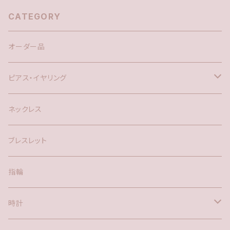
CATEGORY
オーダー品
ピアス・イヤリング
silver925
ネックレス
アメリカン
ブレスレット
ポスト
指輪
時計