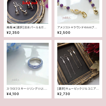
再販★[選択]淡水パール&ガラ
アメジスト＊ラウンド4mmブレ
スビーズ(1ペア)✽14kgfピア
スレット
¥2,350
¥2,500
ス/イヤリング
スワロフスキー☆リング☆Lt.サ
[選択]キュービックジルコニア&
ファイヤ(16.5号)
スワロフスキー(1ペア)✽ライン1
¥4,100
¥2,730
4kgf/SFピアス/イヤリング