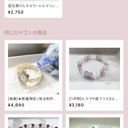
宝石質マルチカラートルマリンA
AA＊ボタン＊ブレス
¥2,750
同じカテゴリの商品
[再販]★数量限定<受注制作>
【1点物】ヒマラヤ産クリスタルク
ブレス腕時計＊石付ホワイト(パ
ォーツ12mm✽ライトアメジスト
¥4,890
¥3,180
ール5mm･クリーム系ゴールド)
✽クリスタル★ブレス