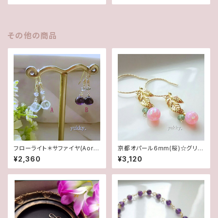
その他の商品
フローライト＊サファイヤ(AorB)
京都オパール6mm(桜)☆グリー
1ペア♪14kgfピアス
ンアパタイト＊リーフ14Kgfグリ
¥2,360
¥3,120
ッターピアス