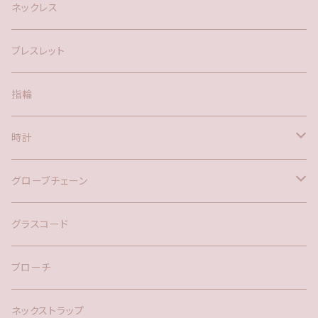
silver925
ネックレス
アメリカン
ブレスレット
ポスト
指輪
時計
バックチャーム
グローブチェーン
ネックレス
バックチャーム
グラスコード
ブローチ
ネックストラップ