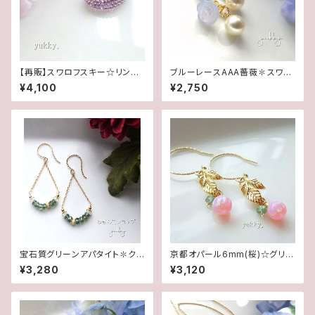
【再販】スワロフスキー☆リング
ブルーレースAAA薔薇✽スワロ
☆アメジスト(16.5号)
フスキーパール★2WAYポスト
¥4,100
¥2,750
ピアス
宝石質グリーンアパタイト✽クリ
京都オパール6mm(桜)☆グリー
スタル・グリッター14kgfピアス/
ンアパタイト＊リーフ14Kgfグリ
¥3,280
¥3,120
イヤリング
ッターピアス