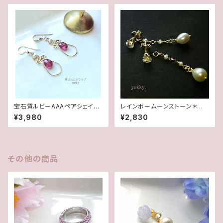
宝石質ルビーAAAペアシェイプ
レインボームーンストーン＊淡
✽淡水パール14kgfデザインピ
水2wayポストピアス14kgf
¥3,980
¥2,830
アス/イヤリング
その他の商品