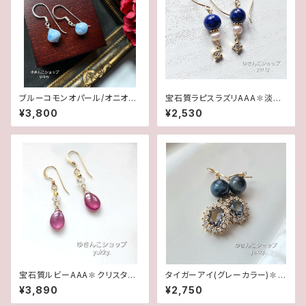
ブルーコモンオパール/オニオン
宝石質ラピスラズリAAA✽淡水
カット✽Silver925ピアス/イヤ
パール14kgfピアス/イヤリング
¥3,800
¥2,530
リング★
宝石質ルビーAAA✽クリスタル1
タイガーアイ(グレーカラー)✽フ
4kgfデザインピアス/イヤリング
レームガラス14kgfピアス/イヤ
¥3,890
¥2,750
リング