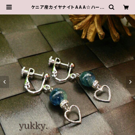
ケニア産カイヤナイトAAA☆ハート
イヤリング | ゆきんこしょっぷ（yukk
y.）アクセサリーショップ