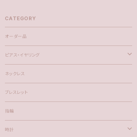
CATEGORY
オーダー品
ピアス・イヤリング
silver925
ネックレス
アメリカン
ブレスレット
ポスト
指輪
時計