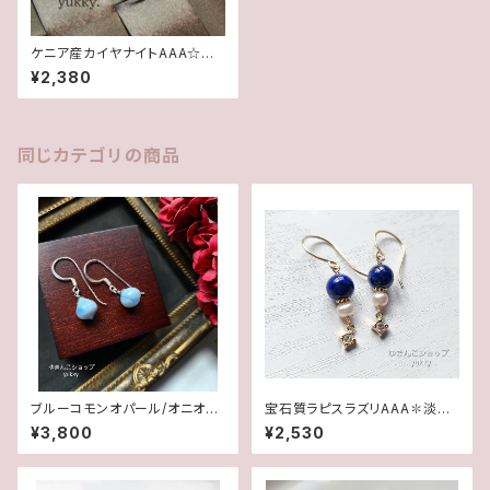
ケニア産カイヤナイトAAA☆ハ
ートイヤリング
¥2,380
同じカテゴリの商品
ブルーコモンオパール/オニオン
宝石質ラピスラズリAAA✽淡水
カット✽Silver925ピアス/イヤ
パール14kgfピアス/イヤリング
¥3,800
¥2,530
リング★