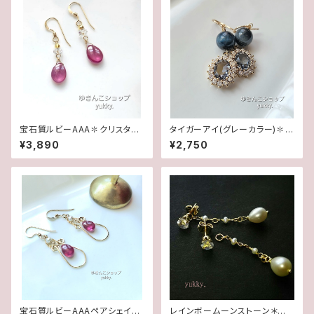
宝石質ルビーAAA✽クリスタル1
タイガーアイ(グレーカラー)✽フ
4kgfデザインピアス/イヤリング
レームガラス14kgfピアス/イヤ
¥3,890
¥2,750
リング
宝石質ルビーAAAペアシェイプ
レインボームーンストーン＊淡