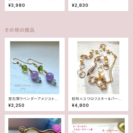
✽淡水パール14kgfデザインピ
水2wayポストピアス14kgf
¥3,980
¥2,830
アス/イヤリング
その他の商品
宝石質ラベンダーアメジスト✽
初秋✽スワロフスキー&パール
ペリドット・アクアマリン14kgf
✽Y字ロングネックレス【1点物】
¥3,250
¥4,800
ピアス/イヤリング
★