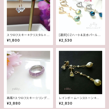
スワロフスキー＊クリスタル✽グ
[選択]CZハート&淡水パール✽
リッターデザインピアス(14Kgf)
カットガラス(1ペア)14kgf/SFピ
¥1,800
¥2,530
アスorイヤリング
再販!!スワロフスキー☆リング☆
レインボームーンストーン＊淡
Lt.アメジスト(11.5号)
水2wayポストピアス14kgf
¥3,880
¥2,830