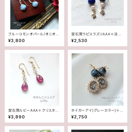
ブルーコモンオパール/オニオン
宝石質ラピスラズリAAA✽淡水
カット✽Silver925ピアス/イヤ
パール14kgfピアス/イヤリング
¥3,800
¥2,530
リング★
宝石質ルビーAAA✽クリスタル1
タイガーアイ(グレーカラー)✽フ
4kgfデザインピアス/イヤリング
レームガラス14kgfピアス/イヤ
¥3,890
¥2,750
リング