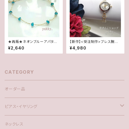
★再販★ネオンブルーアパタイ
【新作】<受注制作>ブレス腕時
ト＊ブレス14kgf
計★キュービックジルコニア(ゴ
¥2,640
¥4,980
ールド)
CATEGORY
オーダー品
ピアス・イヤリング
silver925
ネックレス