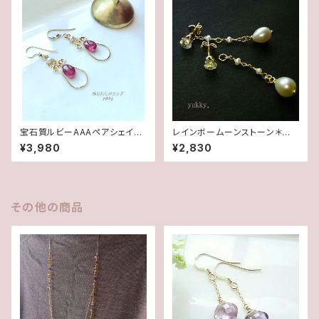
宝石質ルビーAAAペアシェイプ
レインボームーンストーン＊淡
✽淡水パール14kgfデザインピ
水2wayポストピアス14kgf
¥3,980
¥2,830
アス/イヤリング
その他の商品