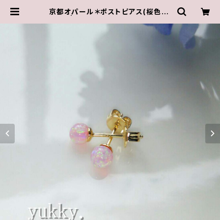
京都オパール＊ポストピアス(桜色･4
mm) | ゆきんこしょっぷ（yukky.）ア
クセサリーショップ