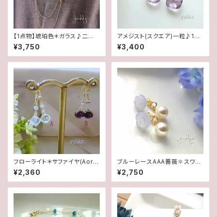
【1点物】琥珀色＊ガラス♪二連
アメジスト(スクエア)一粒♪14k
ロングネックレス
gfピアス
¥3,750
¥3,400
フローライト＊サファイヤ(AorB)
ブルーレースAAA薔薇✽スワロ
1ペア♪14kgfピアス
フスキーパール★2WAYポスト
¥2,360
¥2,750
ピアス