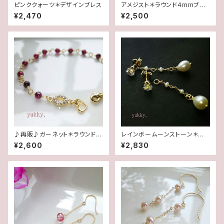
ピンククォーツ＊デザインブレス
アメジスト＊ラウンド4mmブレ
スレット
¥2,470
¥2,500
♪再販♪ガーネット＊ラウンド4
レインボームーンストーン＊淡
mmブレスレット
水2wayポストピアス14kgf
¥2,600
¥2,830