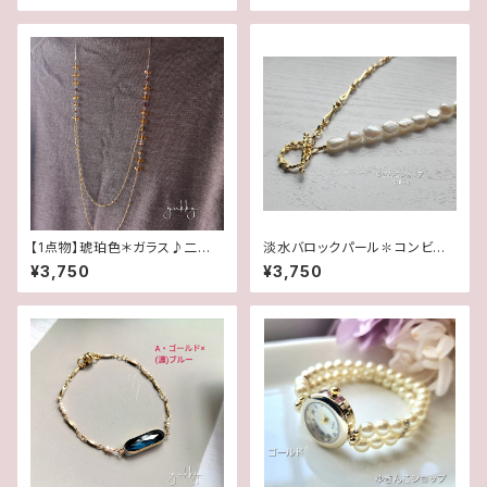
【1点物】琥珀色＊ガラス♪二連
淡水バロックパール✽コンビチ
ロングネックレス
ェーンネックレス★
¥3,750
¥3,750