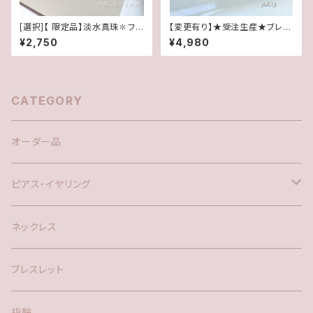
[選択]【 限定品】淡水真珠✽フレ
【変更有り】★受注生産★ブレス
ームガラスブレスレット✽マグネ
腕時計(パール･クリーム系ゴー
¥2,750
¥4,980
ットタイプ(1ペア)
ルド)･A
CATEGORY
オーダー品
ピアス・イヤリング
silver925
ネックレス
アメリカン
ブレスレット
ポスト
指輪