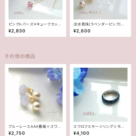
ピンクトパーズ＊キューブカット1
淡水真珠(ラベンダーピンク)＊
4Kgfピアス
グリッターピアス(14Kgf)
¥2,830
¥2,600
その他の商品
ブルーレースAAA薔薇✽スワロ
スワロフスキー☆リング☆モンタ
フスキーパール★2WAYポスト
ナ(16.5号)
¥2,750
¥4,100
ピアス