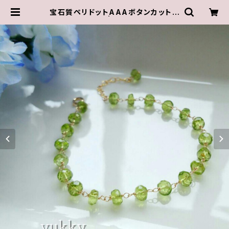
宝石質ペリドットAAAボタンカットブ
レス14Kgf (A) | ゆきんこしょっぷ（y
ukky.）アクセサリーショップ