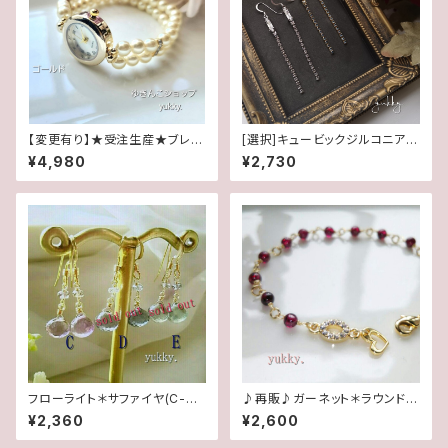
【変更有り】★受注生産★ブレス
[選択]キュービックジルコニア&
腕時計(パール･クリーム系ゴー
スワロフスキー(1ペア)✽ライン1
¥4,980
¥2,730
ルド)･A
4kgf/SFピアス/イヤリング
フローライト＊サファイヤ(C-D-
♪再販♪ガーネット＊ラウンド4
E)1ペア♪14kgfピアス
mmブレスレット
¥2,360
¥2,600