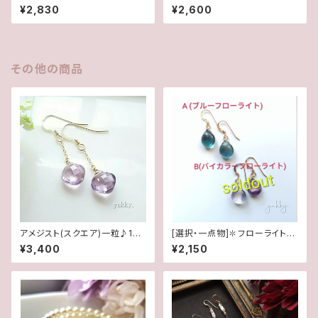
4Kgfピアス
グリッターピアス(14Kgf)
¥2,830
¥2,600
その他の商品
アメジスト(スクエア)一粒♪14k
[選択・一点物]✽フローライト＊
gfピアス
(1ペア)14kgfピアス
¥3,400
¥2,150