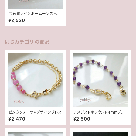
宝石質レインボームーンストー
ン＊ボタンカットネックレス
¥2,520
同じカテゴリの商品
ピンククォーツ＊デザインブレス
アメジスト＊ラウンド4mmブレ
スレット
¥2,470
¥2,500