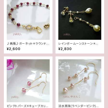
♪再販♪ガーネット＊ラウンド4
レインボームーンストーン＊淡
mmブレスレット
水2wayポストピアス14kgf
¥2,600
¥2,830
ピンクトパーズ＊キューブカット1
淡水真珠(ラベンダーピンク)＊