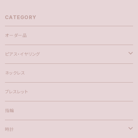
CATEGORY
オーダー品
ピアス・イヤリング
silver925
ネックレス
アメリカン
ブレスレット
ポスト
指輪
時計