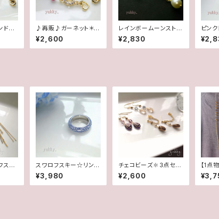
ンド4
♪再販♪ガーネット＊ラ
レインボームーンストー
ピンク
ウンド4mmブレスレッ
ン＊淡水2wayポストピ
ブカッ
¥2,600
¥2,830
¥2,8
ト
アス14kgf
フスキ
スワロフスキー☆リング
チェコビーズ✽3点セッ
【1点
ール14
☆Lt.サファイヤ(11.5号)
ト(ピアス/イヤリング)
♪二連
¥3,980
¥2,600
¥3,7
ス