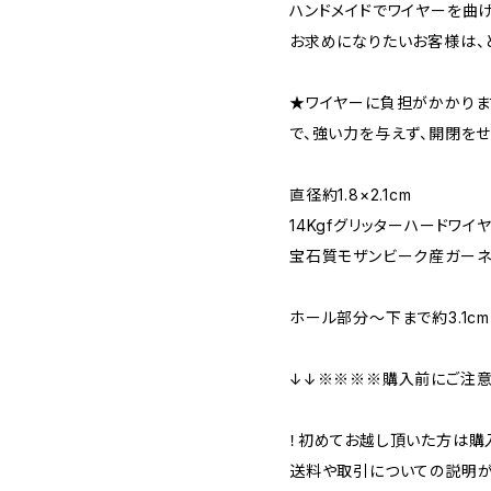
ハンドメイドでワイヤーを曲
お求めになりたいお客様は、ど
★ワイヤーに負担がかかりま
で、強い力を与えず、開閉をせ
直径約1.8×2.1cm
14Kgfグリッターハードワイヤ
宝石質モザンビーク産ガーネッ
ホール部分～下まで約3.1cm
↓↓※※※※購入前にご注意
！初めてお越し頂いた方は購入
送料や取引についての説明が