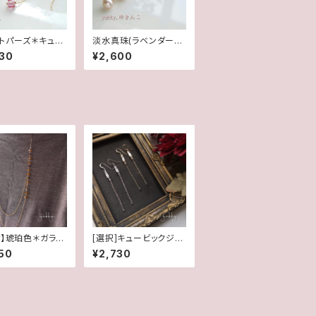
トパーズ＊キュー
淡水真珠(ラベンダーピ
ト14Kgfピアス
ンク)＊グリッターピアス
30
¥2,600
(14Kgf)
物】琥珀色＊ガラス
[選択]キュービックジル
ロングネックレ
コニア&スワロフスキー
50
¥2,730
(1ペア)✽ライン14kgf/
SFピアス/イヤリング