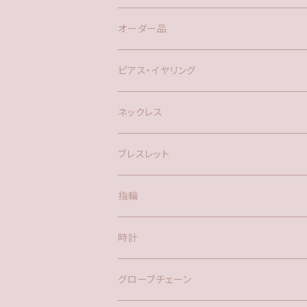
オーダー品
ピアス・イヤリング
silver925
ネックレス
アメリカン
ブレスレット
ポスト
指輪
時計
バックチャーム
グローブチェーン