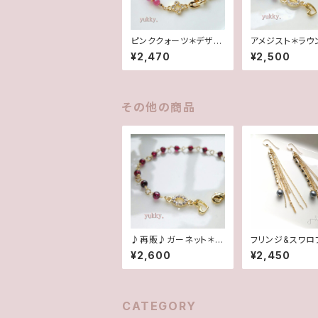
ピンククォーツ＊デザイ
アメジスト＊ラウ
ンブレス
mmブレスレット
¥2,470
¥2,500
その他の商品
♪再販♪ガーネット＊ラ
フリンジ&スワロ
ウンド4mmブレスレッ
ー&シャイニーパ
¥2,600
¥2,450
ト
kgfピアス
CATEGORY