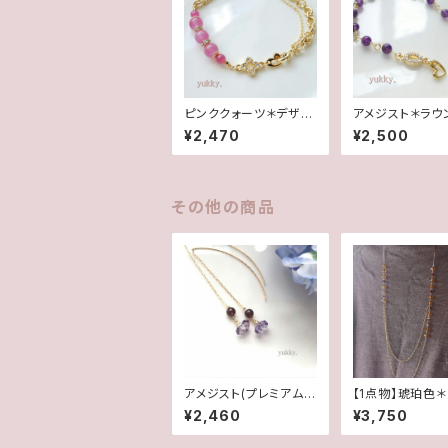
ピンククォーツ＊デザイ
アメジスト＊ラウ
ンブレス
mmブレスレット
¥2,470
¥2,500
その他の商品
アメジスト(プレミアムカ
【1点物】琥珀色
ット)＊ガーネット♪アメ
♪二連ロングネ
¥2,460
¥3,750
リカンピアス
ス