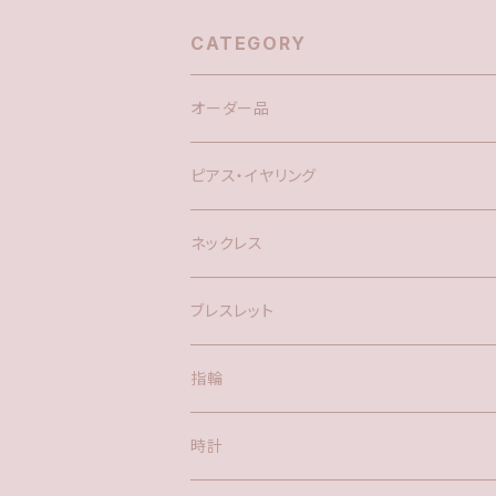
CATEGORY
オーダー品
ピアス・イヤリング
silver925
ネックレス
アメリカン
ブレスレット
ポスト
指輪
時計