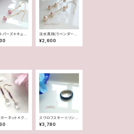
トパーズ＊キュー
淡水真珠(ラベンダーピ
ト14Kgfピアス
ンク)＊グリッターピアス
30
¥2,600
(14Kgf)
ガーネット＊クリ
スワロフスキー☆リング
ドロップ＊14kgf
☆モンタナ5.5号
60
¥3,780
/イヤリング