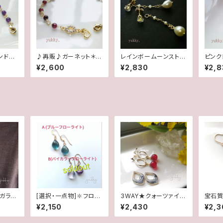
ンド4
♪再販♪ガーネット＊ラ
レインボームーンストー
ピンク
ウンド4mmブレスレッ
ン＊淡水2wayポストピ
ブカッ
¥2,600
¥2,830
¥2,8
ト
アス14kgf
＊ガラス
[選択・一点物]✽フロー
3WAY★クォーツァイト
宝石質
ックレ
ライト＊(1ペア)14kgfピ
(ぶどう色)&マーブルエ
スタル
¥2,150
¥2,430
¥2,3
アス
ポ/フープチタンポスト
ピアス
ピアス