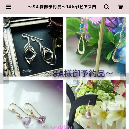
～SA様御予約品～14kgfピアス四点
| ゆきんこしょっぷ（yukky.）アクセサ
リーショップ