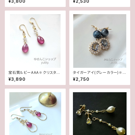
¥3,800
¥2,530
リング★
宝石質ルビーAAA✽クリスタル1
タイガーアイ(グレーカラー)✽フ
4kgfデザインピアス/イヤリング
レームガラス14kgfピアス/イヤ
¥3,890
¥2,750
リング