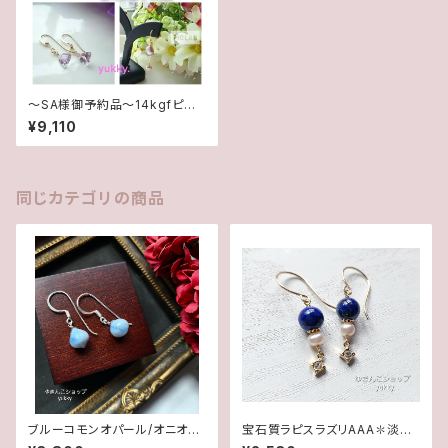
～SA様御予約品～14kgfピア
ス四点
¥9,110
同じカテゴリの商品
ブルーコモンオパール/オニオン
宝石質ラピスラズリAAA✽淡水
カット✽Silver925ピアス/イヤ
パール14kgfピアス/イヤリング