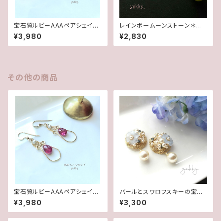
宝石質ルビーAAAペアシェイプ
レインボームーンストーン＊淡
✽淡水パール14kgfデザインピ
水2wayポストピアス14kgf
¥3,980
¥2,830
アス/イヤリング
その他の商品
宝石質ルビーAAAペアシェイプ
パールとスワロフスキーの宝石
✽淡水パール14kgfデザインピ
箱シリーズ＊ポストピアス･イヤ
¥3,980
¥3,300
アス/イヤリング
リング