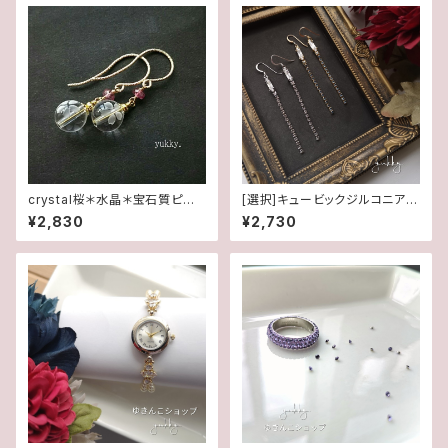
crystal桜＊水晶＊宝石質ピン
[選択]キュービックジルコニア&
クトルマリン(ボタン)14Kgfピア
スワロフスキー(1ペア)✽ライン1
¥2,830
¥2,730
ス/イヤリング
4kgf/SFピアス/イヤリング