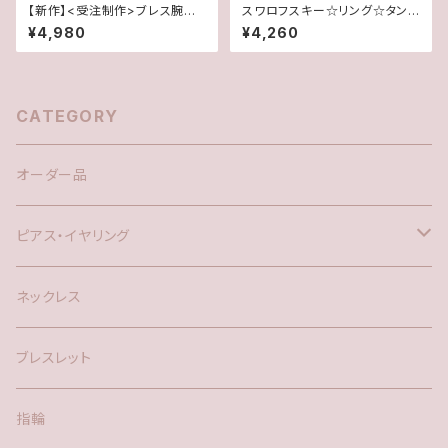
【新作】<受注制作>ブレス腕時
スワロフスキー☆リング☆タン
計★キュービックジルコニア(ゴ
ザナイト(16.5号)
¥4,980
¥4,260
ールド)
CATEGORY
オーダー品
ピアス・イヤリング
silver925
ネックレス
アメリカン
ブレスレット
ポスト
指輪