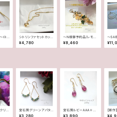
品〜ロ
シトリンファセットカッ
～N様御予約品/レモン
～SA
ネリア
ト/ペリドットネックレス
チャーム(シトリン/レモ
ジカル
¥4,780
¥8,460
¥11,
ストラッ
ンクォーツ)1 点+オマケ
3点+
1点
クリス
宝石質グリーンアパタイ
宝石質ルビーAAA✽ク
【新作
デザイ
ト✽クリスタル・グリッタ
リスタル14kgfデザイン
ス腕時
¥3,280
¥3,890
¥4,