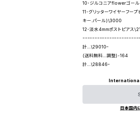
10･ジルコニアflowerゴール
11･グリッターワイヤーフープピ
キー.パール)\3000
12･淡水4mmポストピアス\2
ｰｰｰｰｰｰｰｰｰｰｰｰｰｰｰｰｰｰｰｰｰｰｰ
計…\29010ｰ
(送料無料…調整)-164
計…\28846ｰ
Internationa
日本国内