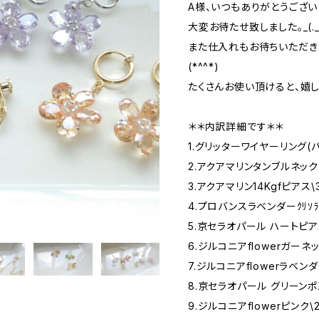
A様、いつもありがとうございま
大変お待たせ致しました。_(._.
また仕入れもお待ちいただき
(*^^*)
たくさんお使い頂けると、嬉し
＊＊内訳詳細です＊＊
1.グリッターワイヤーリング(パ
2.アクアマリンタンブルネック
3.アクアマリン14Kgfピアス\
4.プロバンスラベンダーｸﾘｿﾗ
5.京セラオパール ハートピアス
6.ジルコニアflowerガーネ
7.ジルコニアflowerラベン
8.京セラオパール グリーンポ
9.ジルコニアflowerピンク\2