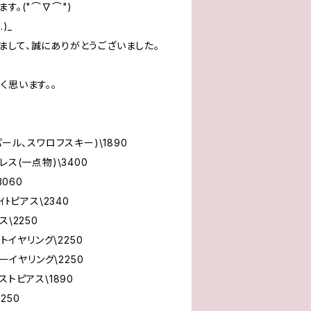
す。("⌒∇⌒")
)_
まして、誠にありがとうございました。
く思います。。
ール、スワロフスキー)\1890
レス(一点物)\3400
3060
ｲﾄピアス\2340
\2250
ットイヤリング\2250
ダーイヤリング\2250
ストピアス\1890
250