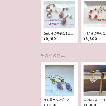
【mic様御予約品】ピン
〜TA様御予約
クトルマリンシリカ/アメ
ードナイト/カー
¥9,180
¥6,800
トリンマロン14Kgf/Sil
ン/水晶チャーム
ver925マット(ポストピ
プ
アス)
その他の商品
宝石質ラベンダーアメ
スワロフスキー＊
ジスト✽ペリドット・アク
タル✽グリッター
¥3,250
¥1,800