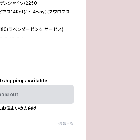
デンシャドウ\2250
アス14Kgf(3～4way)(スワロフス
180(ラベンダーピンク サービス)
ｰｰｰｰｰｰｰｰｰｰ
l shipping available
Sold out
にお住まいの方向け
通報する