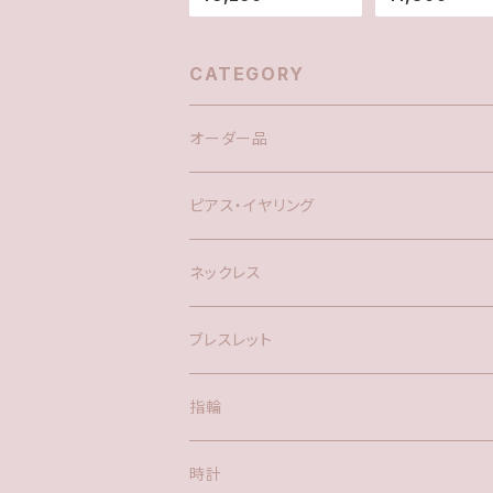
アマリン14kgfピアス/
ンピアス(14Kgf)
イヤリング
CATEGORY
オーダー品
ピアス・イヤリング
silver925
ネックレス
アメリカン
ブレスレット
ポスト
指輪
時計