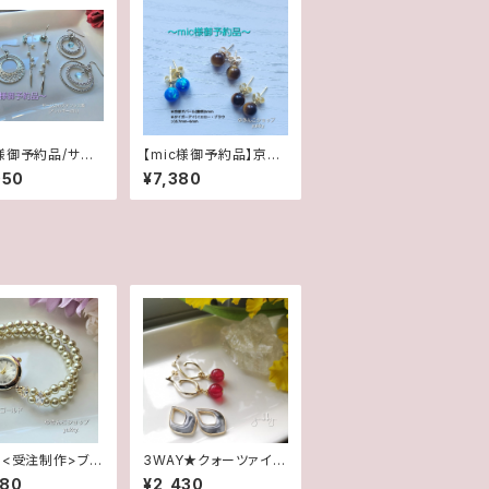
様御予約品/サー
【mic様御予約品】京都
ステンレスピアス
オパール露草/タイガー
050
¥7,380
オマケ1点
アイ2種(イエロー&ブラ
ウン)14Kgfポストピア
ス
】<受注制作>ブレ
3WAY★クォーツァイト
計★シャンパン
(ぶどう色)&マーブルエ
980
¥2,430