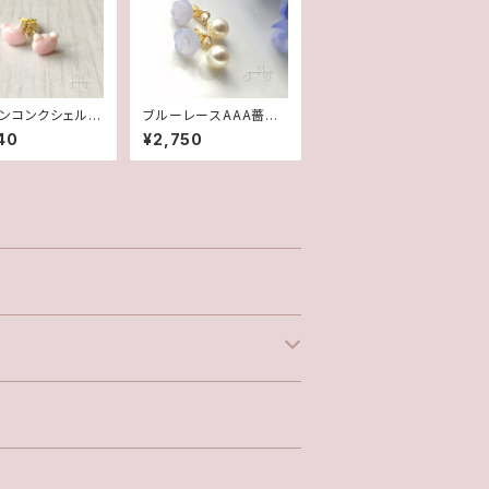
ンコンクシェルA
ブルーレースAAA薔薇
✽ポストピアス
✽スワロフスキーパー
40
¥2,750
ル★2WAYポストピアス