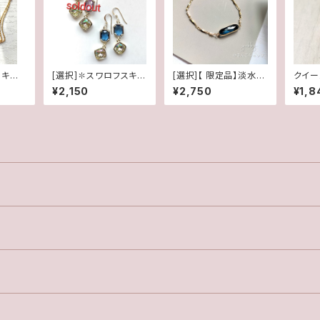
キー&
[選択]✽スワロフスキー
[選択]【 限定品】淡水真
クイー
グネッ
＊ルミナスグリーン✽フ
珠✽フレームガラスブレ
AA猫
¥2,150
¥2,750
¥1,8
レームガラス(1ペア)14
スレット✽マグネットタ
kgfピアス/イヤリング
イプ(1ペア)