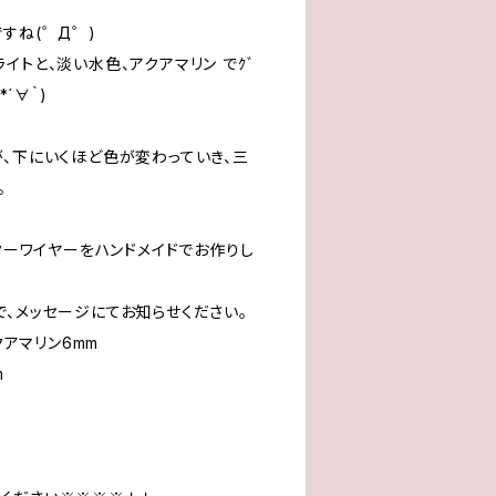
すね(゜Д゜)
イトと、淡い水色、アクアマリン でｸﾞ
*´∀｀)
が、下にいくほど色が変わっていき、三
。
ッターワイヤーをハンドメイドでお作りし
で、メッセージにてお知らせください。
クアマリン6mm
m