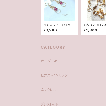
宝石質ルビーAAAペア
初秋✽スワロフス
シェイプ✽淡水パール1
パール✽Y字ロン
¥3,980
¥4,800
4kgfデザインピアス/イ
クレス【1点物】★
ヤリング
CATEGORY
オーダー品
ピアス・イヤリング
silver925
ネックレス
アメリカン
ブレスレット