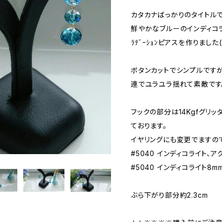
カタカナばっかりのタイトルで
鮮やかなブルーのインディコラ
ﾗﾃﾞｰｼｮﾝピアスを作りました(
ボタンカットでシンプルです
連でユラユラ揺れて素敵です
フックの部分は14Kgfグリ
ております。
イヤリングにも変更でますの
#5040 インディコライト、ア
#5040 インディコライト8m
ぶら下がり部分約2.3cm