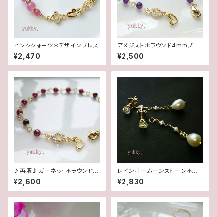
ピンククォーツ＊デザインブレス
アメジスト＊ラウンド4mmブレ
スレット
¥2,470
¥2,500
♪再販♪ガーネット＊ラウンド4
レインボームーンストーン＊淡
mmブレスレット
水2wayポストピアス14kgf
¥2,600
¥2,830