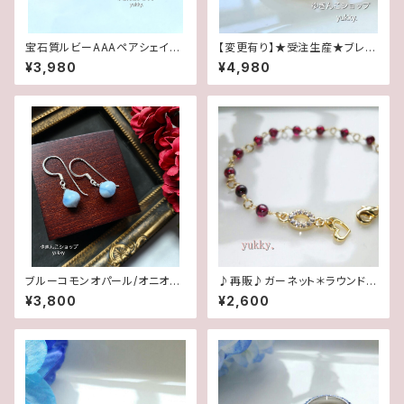
宝石質ルビーAAAペアシェイプ
【変更有り】★受注生産★ブレス
✽淡水パール14kgfデザインピ
腕時計(パール･クリーム系ゴー
¥3,980
¥4,980
アス/イヤリング
ルド)･A
ブルーコモンオパール/オニオン
♪再販♪ガーネット＊ラウンド4
カット✽Silver925ピアス/イヤ
mmブレスレット
¥3,800
¥2,600
リング★