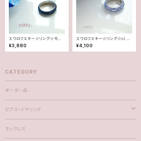
スワロフスキー☆リング☆モンタ
スワロフスキー☆リング☆Lt.サ
ナ(11.5号)
ファイヤ(16.5号)
¥3,880
¥4,100
CATEGORY
オーダー品
ピアス・イヤリング
silver925
ネックレス