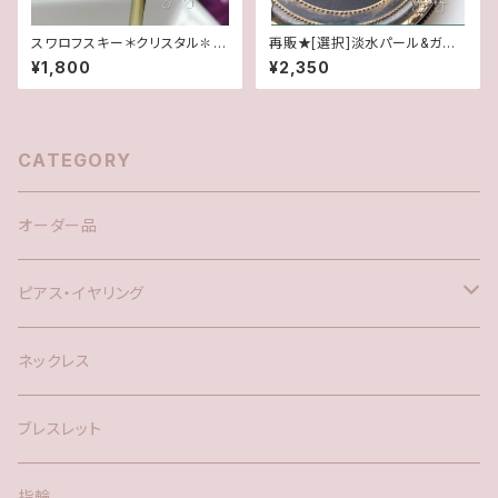
スワロフスキー＊クリスタル✽グ
再販★[選択]淡水パール&ガラ
リッターデザインピアス(14Kgf)
スビーズ(1ペア)✽14kgfピア
¥1,800
¥2,350
ス/イヤリング
CATEGORY
オーダー品
ピアス・イヤリング
silver925
ネックレス
アメリカン
ブレスレット
ポスト
指輪