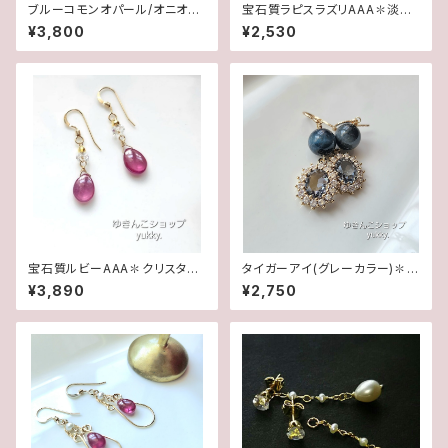
ブルーコモンオパール/オニオン
宝石質ラピスラズリAAA✽淡水
カット✽Silver925ピアス/イヤ
パール14kgfピアス/イヤリング
¥3,800
¥2,530
リング★
宝石質ルビーAAA✽クリスタル1
タイガーアイ(グレーカラー)✽フ
4kgfデザインピアス/イヤリング
レームガラス14kgfピアス/イヤ
¥3,890
¥2,750
リング