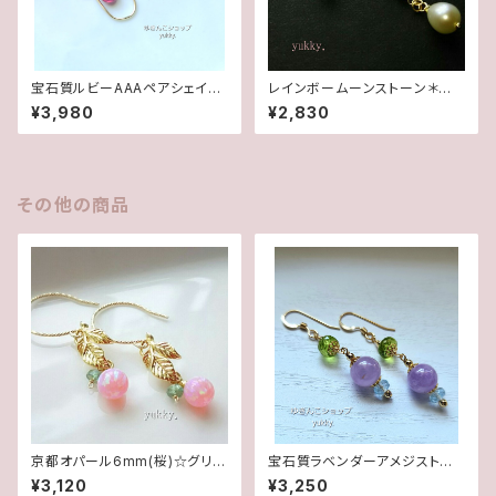
宝石質ルビーAAAペアシェイプ
レインボームーンストーン＊淡
✽淡水パール14kgfデザインピ
水2wayポストピアス14kgf
¥3,980
¥2,830
アス/イヤリング
その他の商品
京都オパール6mm(桜)☆グリー
宝石質ラベンダーアメジスト✽
ンアパタイト＊リーフ14Kgfグリ
ペリドット・アクアマリン14kgf
¥3,120
¥3,250
ッターピアス
ピアス/イヤリング