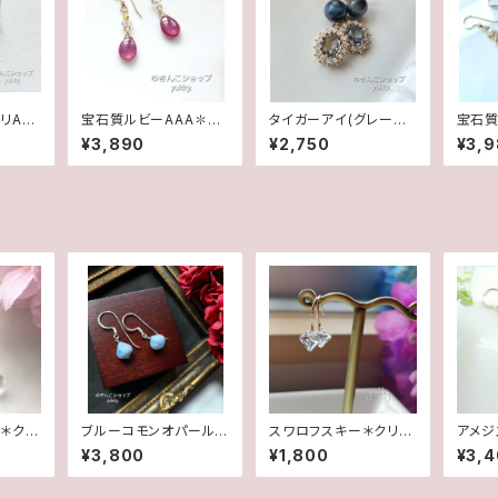
リAAA
宝石質ルビーAAA✽ク
タイガーアイ(グレーカ
宝石質
gfピ
リスタル14kgfデザイン
ラー)✽フレームガラス1
シェイ
¥3,890
¥2,750
¥3,
ピアス/イヤリング
4kgfピアス/イヤリング
4kg
ヤリン
＊クリ
ブルーコモンオパール/
スワロフスキー＊クリス
アメジ
4kgf
オニオンカット✽Silver
タル✽グリッターデザイ
粒♪1
¥3,800
¥1,800
¥3,
グ
925ピアス/イヤリング
ンピアス(14Kgf)
★