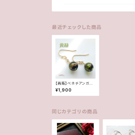
最近チェックした商品
【再販】ベネチアンガラ
スビーズ＊ピアス/イヤ
¥1,900
リング(黄緑)
同じカテゴリの商品