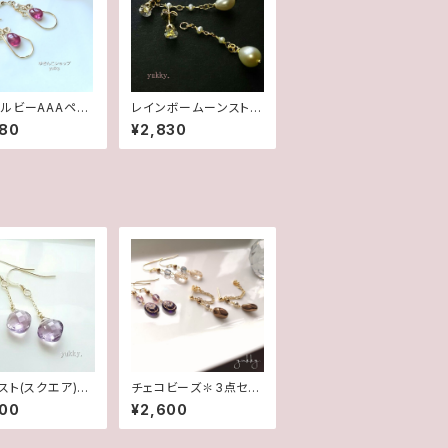
ルビーAAAペア
レインボームーンストー
プ✽淡水パール1
ン＊淡水2wayポストピ
980
¥2,830
fデザインピアス/イ
アス14kgf
グ
スト(スクエア)一
チェコビーズ✽3点セッ
4kgfピアス
ト(ピアス/イヤリング)
400
¥2,600