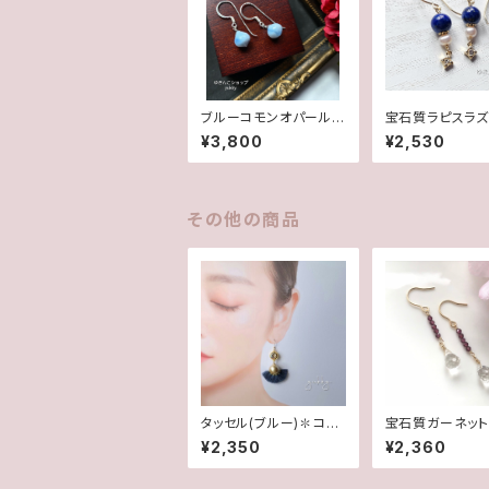
ブルーコモンオパール/
宝石質ラピスラズ
オニオンカット✽Silver
✽淡水パール14k
¥3,800
¥2,530
925ピアス/イヤリング
アス/イヤリング
★
その他の商品
タッセル(ブルー)✽コッ
宝石質ガーネット
トンパール✽スワロフス
スタルドロップ＊1
¥2,350
¥2,360
キー(ピアス/イヤリング)
ピアス/イヤリン