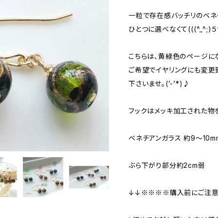
一粒で存在感バッチリのベネチ
ひとつに選べなくて(((^_^;
こちらは、黄緑色のページにな
ご希望でイヤリングにも変更
下さいませ。(’-’*)♪
フックはメッキ加工された物
ベネチアンガラス 約9～10m
ぶら下がり部分約2cm弱
↓↓※※※※購入前にご注意