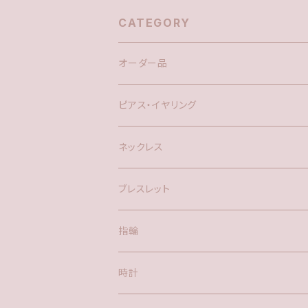
CATEGORY
オーダー品
ピアス・イヤリング
silver925
ネックレス
アメリカン
ブレスレット
ポスト
指輪
時計