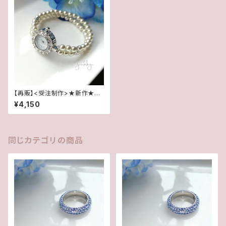
【再販】<受注制作>★新作★ブ
レス腕時計＊石付(パール･シャ
¥4,150
ンパン系シルバー)･Bホワイト
同じカテゴリの商品