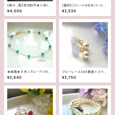
【再々…販】受注制作★人気!!チ
[選択]CZハート&淡水パール✽
ェコカットガラス＊夏～秋冬へ＊
カットガラス(1ペア)14kgf/SFピ
¥4,000
¥2,530
Y字ロングネックレス
アスorイヤリング
★再販★ネオンブルーアパタイ
ブルーレースAAA薔薇✽スワロ
ト＊ブレス14kgf
フスキーパール★2WAYポスト
¥2,640
¥2,750
ピアス