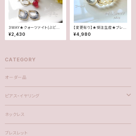
3WAY★クォーツァイト(ぶどう
【変更有り】★受注生産★ブレス
色)&マーブルエポ/フープチタン
腕時計(パール･クリーム系ゴー
¥2,430
¥4,980
ポストピアス
ルド)･A
CATEGORY
オーダー品
ピアス・イヤリング
silver925
ネックレス
アメリカン
ブレスレット