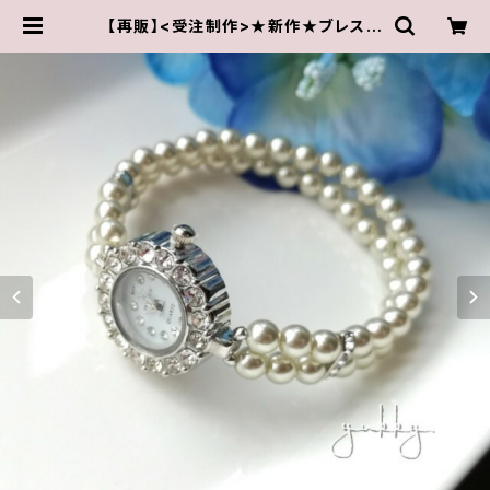
【再販】<受注制作>★新作★ブレス腕
時計＊石付(パール･シャンパン系シル
バー)･Bホワイト | ゆきんこしょっぷ
（yukky.）アクセサリーショップ