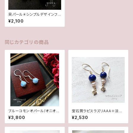
貝パール＊シンプルデザインフッ
ク◆ピアス
¥2,100
同じカテゴリの商品
ブルーコモンオパール/オニオン
宝石質ラピスラズリAAA✽淡水
カット✽Silver925ピアス/イヤ
パール14kgfピアス/イヤリング
¥3,800
¥2,530
リング★