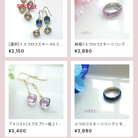
[選択]✽スワロフスキー＊ルミナ
再販!!スワロフスキー☆リング☆
スグリーン✽フレームガラス(1ペ
Lt.アメジスト(11.5号)
¥2,150
¥3,880
ア)14kgfピアス/イヤリング
アメジスト(スクエア)一粒♪14k
スワロフスキー☆リング☆モンタ
gfピアス
ナ(11.5号)
¥3,400
¥3,880