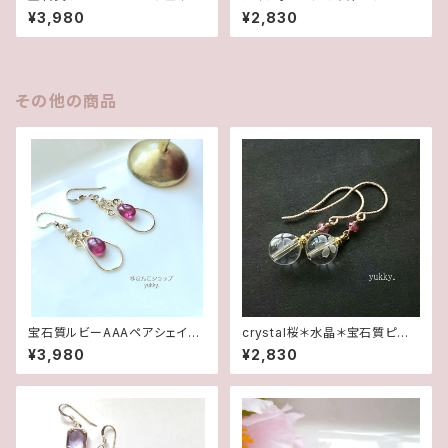
✽淡水パール14kgfデザインピ
水2wayポストピアス14kgf
¥3,980
¥2,830
アス/イヤリング
その他の商品
宝石質ルビーAAAペアシェイプ
crystal桜＊水晶＊宝石質ピン
✽淡水パール14kgfデザインピ
クトルマリン(ボタン)14Kgfピア
¥3,980
¥2,830
アス/イヤリング
ス/イヤリング