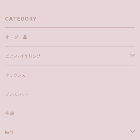
CATEGORY
オーダー品
ピアス・イヤリング
silver925
ネックレス
アメリカン
ブレスレット
ポスト
指輪
時計