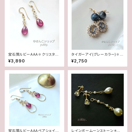
宝石質ルビーAAA✽クリスタル1
タイガーアイ(グレーカラー)✽フ
4kgfデザインピアス/イヤリング
レームガラス14kgfピアス/イヤ
¥3,890
¥2,750
リング
宝石質ルビーAAAペアシェイプ
レインボームーンストーン＊淡