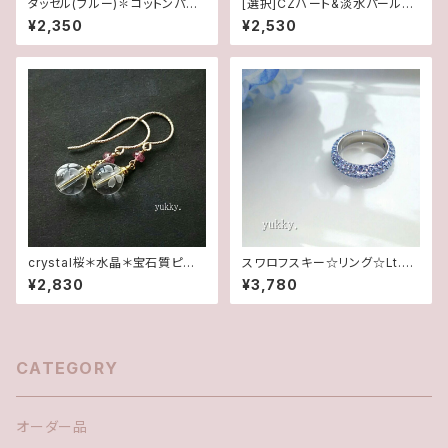
タッセル(ブルー)✽コットンパー
[選択]CZハート&淡水パール✽
ル✽スワロフスキー(ピアス/イヤ
カットガラス(1ペア)14kgf/SFピ
¥2,350
¥2,530
リング)
アスorイヤリング
crystal桜＊水晶＊宝石質ピン
スワロフスキー☆リング☆Lt.サ
クトルマリン(ボタン)14Kgfピア
ファイヤ5.5号
¥2,830
¥3,780
ス/イヤリング
CATEGORY
オーダー品