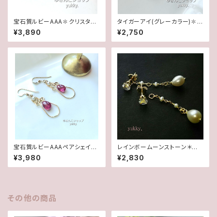
宝石質ルビーAAA✽クリスタル1
タイガーアイ(グレーカラー)✽フ
4kgfデザインピアス/イヤリング
レームガラス14kgfピアス/イヤ
¥3,890
¥2,750
リング
宝石質ルビーAAAペアシェイプ
レインボームーンストーン＊淡
✽淡水パール14kgfデザインピ
水2wayポストピアス14kgf
¥3,980
¥2,830
アス/イヤリング
その他の商品