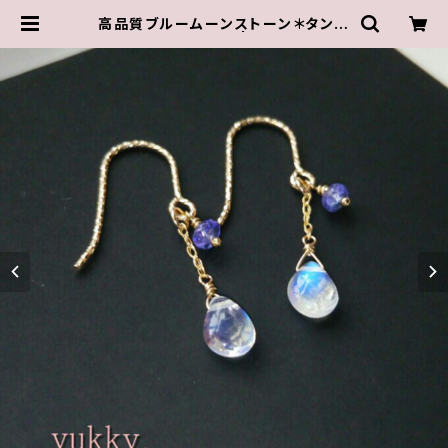
高品質ブルームーンストーン＊タンザ
ナイト14Kgfピアス | ゆきんこしょっ
ぷ（yukky.）アクセサリーショップ