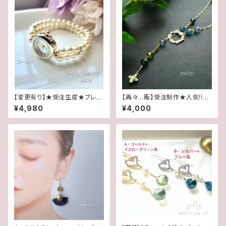
【変更有り】★受注生産★ブレス
【再々…販】受注制作★人気!!チ
腕時計(パール･クリーム系ゴー
ェコカットガラス＊夏～秋冬へ＊
¥4,980
¥4,000
ルド)･A
Y字ロングネックレス