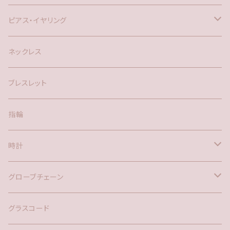
ピアス・イヤリング
silver925
ネックレス
アメリカン
ブレスレット
ポスト
指輪
時計
バックチャーム
グローブチェーン
ネックレス
バックチャーム
グラスコード