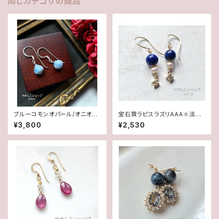
同じカテゴリの商品
ブルーコモンオパール/オニオン
宝石質ラピスラズリAAA✽淡水
カット✽Silver925ピアス/イヤ
パール14kgfピアス/イヤリング
¥3,800
¥2,530
リング★