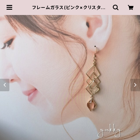
フレームガラス(ピンク×クリスタル)
✽アシンメトリー14kgfピアス | ゆき
んこしょっぷ（yukky.）アクセサリーシ
ョップ