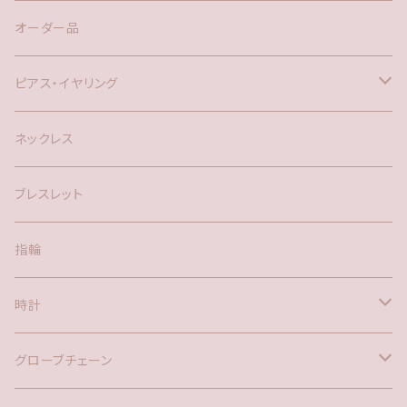
オーダー品
ピアス・イヤリング
silver925
ネックレス
アメリカン
ブレスレット
ポスト
指輪
時計
バックチャーム
グローブチェーン