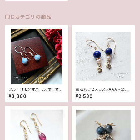
同じカテゴリの商品
ブルーコモンオパール/オニオン
宝石質ラピスラズリAAA✽淡水
カット✽Silver925ピアス/イヤ
パール14kgfピアス/イヤリング
¥3,800
¥2,530
リング★