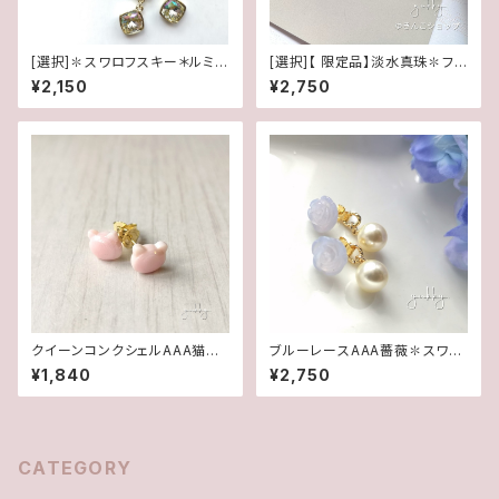
[選択]✽スワロフスキー＊ルミナ
[選択]【 限定品】淡水真珠✽フレ
スグリーン✽フレームガラス(1ペ
ームガラスブレスレット✽マグネ
¥2,150
¥2,750
ア)14kgfピアス/イヤリング
ットタイプ(1ペア)
クイーンコンクシェルAAA猫✽
ブルーレースAAA薔薇✽スワロ
ポストピアス
フスキーパール★2WAYポスト
¥1,840
¥2,750
ピアス
CATEGORY