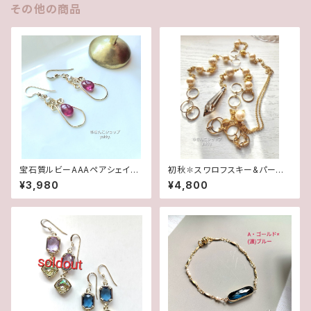
その他の商品
宝石質ルビーAAAペアシェイプ
初秋✽スワロフスキー&パール
✽淡水パール14kgfデザインピ
✽Y字ロングネックレス【1点物】
¥3,980
¥4,800
アス/イヤリング
★