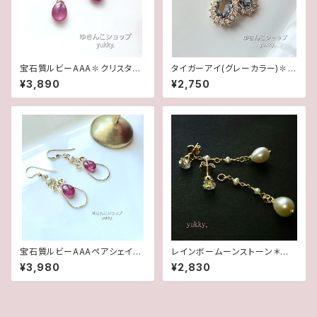
宝石質ルビーAAA✽クリスタル1
タイガーアイ(グレーカラー)✽フ
4kgfデザインピアス/イヤリング
レームガラス14kgfピアス/イヤ
¥3,890
¥2,750
リング
宝石質ルビーAAAペアシェイプ
レインボームーンストーン＊淡
✽淡水パール14kgfデザインピ
水2wayポストピアス14kgf
¥3,980
¥2,830
アス/イヤリング