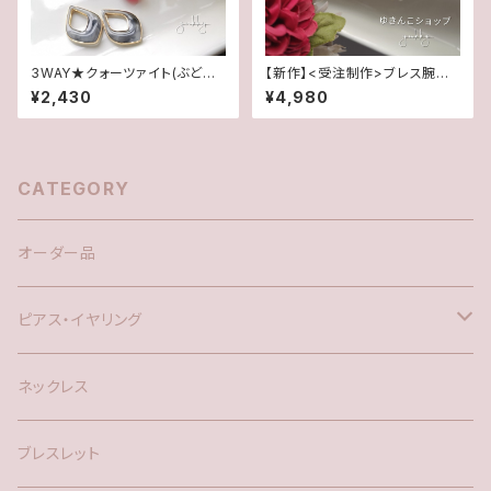
3WAY★クォーツァイト(ぶどう
【新作】<受注制作>ブレス腕時
色)&マーブルエポ/フープチタン
計★キュービックジルコニア(ゴ
¥2,430
¥4,980
ポストピアス
ールド)
CATEGORY
オーダー品
ピアス・イヤリング
silver925
ネックレス
アメリカン
ブレスレット