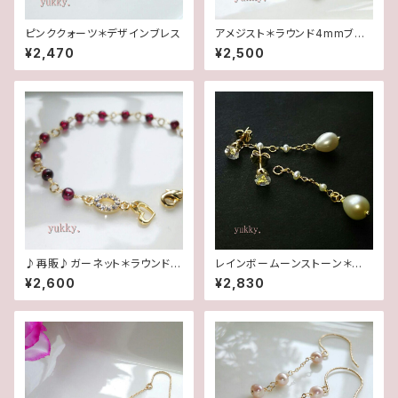
ピンククォーツ＊デザインブレス
アメジスト＊ラウンド4mmブレ
スレット
¥2,470
¥2,500
♪再販♪ガーネット＊ラウンド4
レインボームーンストーン＊淡
mmブレスレット
水2wayポストピアス14kgf
¥2,600
¥2,830