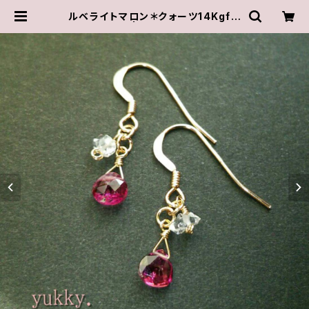
ルベライトマロン＊クォーツ14Kgfピ
アス(一点物) | ゆきんこしょっぷ（yuk
ky.）アクセサリーショップ