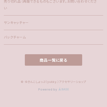
バックチャーム
売り切れ品（再販できるものもございます。お問い合わせくださ
い
時計
サンキャッチャー
サンキャッチャー
ファー
バックチャーム
タッセル
商品一覧に戻る
© ゆきんこしょっぷ（yukky.）アクセサリーショップ
Powered by