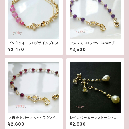
ピンククォーツ＊デザインブレス
アメジスト＊ラウンド4mmブレ
スレット
¥2,470
¥2,500
♪再販♪ガーネット＊ラウンド4
レインボームーンストーン＊淡
mmブレスレット
水2wayポストピアス14kgf
¥2,600
¥2,830