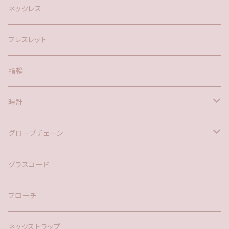
silver925
ネックレス
アメリカン
ブレスレット
ポスト
指輪
時計
バックチャーム
グローブチェーン
ネックレス
バックチャーム
グラスコード
ブローチ
ネックストラップ