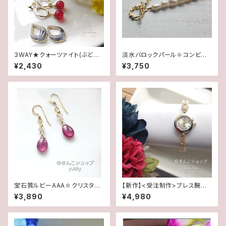
3WAY★クォーツァイト(ぶどう
淡水バロックパール✽コンビチ
色)&マーブルエポ/フープチタン
ェーンネックレス★
¥2,430
¥3,750
ポストピアス
宝石質ルビーAAA✽クリスタル1
【新作】<受注制作>ブレス腕時
4kgfデザインピアス/イヤリング
計★キュービックジルコニア(ゴ
¥3,890
¥4,980
ールド)