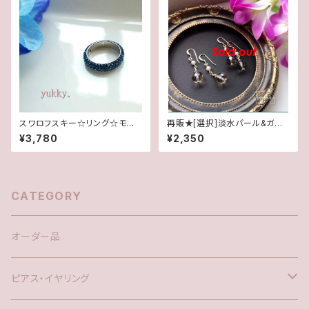
スワロフスキー☆リング☆モンタ
再販★[選択]淡水パール&ガラ
ナ5.5号
スビーズ(1ペア)✽14kgfピア
¥3,780
¥2,350
ス/イヤリング
CATEGORY
オーダー品
ピアス・イヤリング