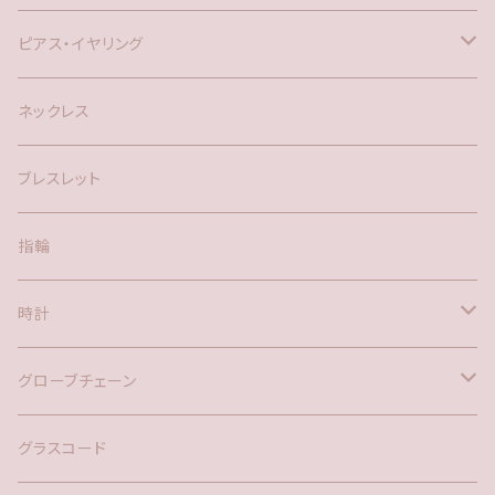
ピアス・イヤリング
silver925
ネックレス
アメリカン
ブレスレット
ポスト
指輪
時計
バックチャーム
グローブチェーン
ネックレス
バックチャーム
グラスコード