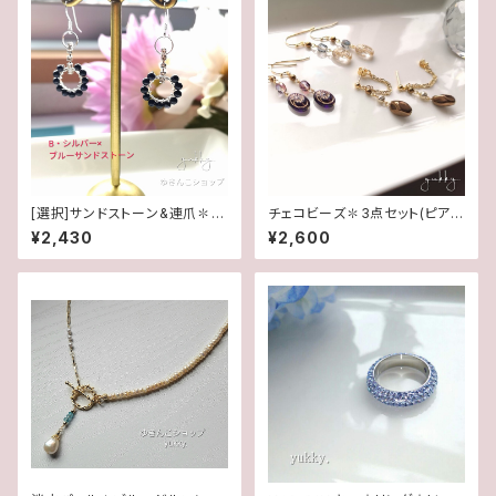
[選択]サンドストーン&連爪✽サ
チェコビーズ✽3点セット(ピア
ークル(1ペア)14kgf/SFピアス
ス/イヤリング)
¥2,430
¥2,600
orイヤリング