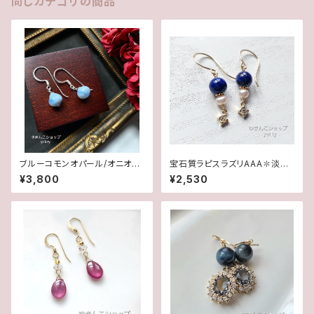
同じカテゴリの商品
ブルーコモンオパール/オニオン
宝石質ラピスラズリAAA✽淡水
カット✽Silver925ピアス/イヤ
パール14kgfピアス/イヤリング
¥3,800
¥2,530
リング★