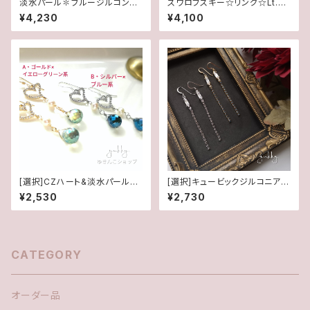
淡水パール✽ブルージルコン✽
スワロフスキー☆リング☆Lt.サ
コンビチェーンネックレス★
ファイヤ(16.5号)
¥4,230
¥4,100
[選択]CZハート&淡水パール✽
[選択]キュービックジルコニア&
カットガラス(1ペア)14kgf/SFピ
スワロフスキー(1ペア)✽ライン1
¥2,530
¥2,730
アスorイヤリング
4kgf/SFピアス/イヤリング
CATEGORY
オーダー品