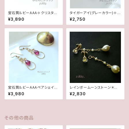
宝石質ルビーAAA✽クリスタル1
タイガーアイ(グレーカラー)✽フ
4kgfデザインピアス/イヤリング
レームガラス14kgfピアス/イヤ
¥3,890
¥2,750
リング
宝石質ルビーAAAペアシェイプ
レインボームーンストーン＊淡
✽淡水パール14kgfデザインピ
水2wayポストピアス14kgf
¥3,980
¥2,830
アス/イヤリング
その他の商品