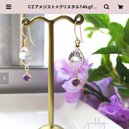
CZアメジスト＊クリスタル14kgfグリ
ッターピアス | ゆきんこしょっぷ（yuk
ky.）アクセサリーショップ