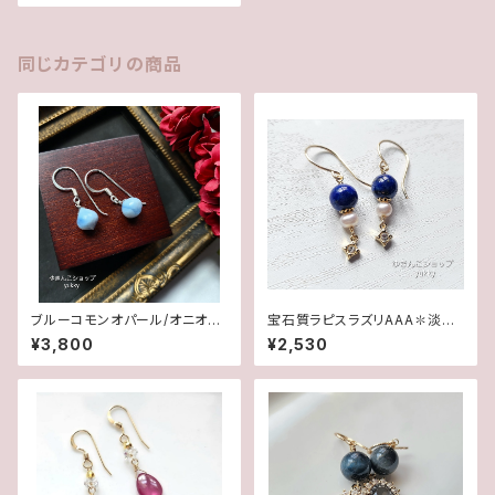
同じカテゴリの商品
ブルーコモンオパール/オニオン
宝石質ラピスラズリAAA✽淡水
カット✽Silver925ピアス/イヤ
パール14kgfピアス/イヤリング
¥3,800
¥2,530
リング★