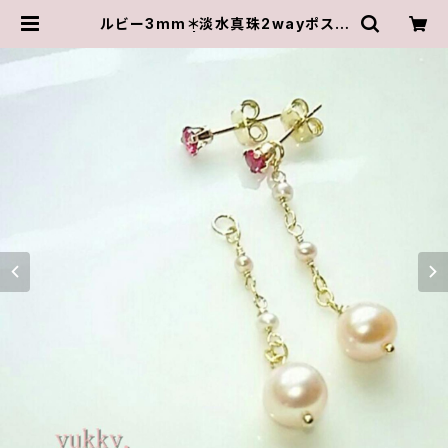
ルビー3mm＊淡水真珠2wayポスト
ピアス14kgf | ゆきんこしょっぷ（yuk
ky.）アクセサリーショップ