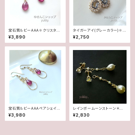
宝石質ルビーAAA✽クリスタル1
タイガーアイ(グレーカラー)✽フ
4kgfデザインピアス/イヤリング
レームガラス14kgfピアス/イヤ
¥3,890
¥2,750
リング
宝石質ルビーAAAペアシェイプ
レインボームーンストーン＊淡
✽淡水パール14kgfデザインピ
水2wayポストピアス14kgf
¥3,980
¥2,830
アス/イヤリング