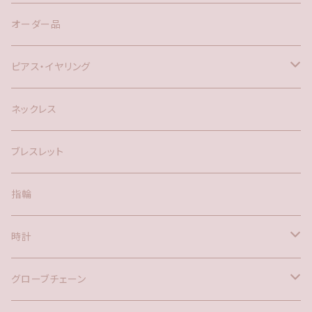
オーダー品
ピアス・イヤリング
silver925
ネックレス
アメリカン
ブレスレット
ポスト
指輪
時計
バックチャーム
グローブチェーン