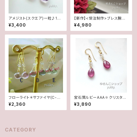
アメジスト(スクエア)一粒♪14k
【新作】<受注制作>ブレス腕時
gfピアス
計★キュービックジルコニア(ゴ
¥3,400
¥4,980
ールド)
フローライト＊サファイヤ(C-D-
宝石質ルビーAAA✽クリスタル1
E)1ペア♪14kgfピアス
4kgfデザインピアス/イヤリング
¥2,360
¥3,890
CATEGORY