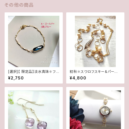
その他の商品
[選択]【 限定品】淡水真珠✽フレ
初秋✽スワロフスキー&パール
ームガラスブレスレット✽マグネ
✽Y字ロングネックレス【1点物】
¥2,750
¥4,800
ットタイプ(1ペア)
★