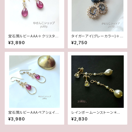
宝石質ルビーAAA✽クリスタル1
タイガーアイ(グレーカラー)✽フ
4kgfデザインピアス/イヤリング
レームガラス14kgfピアス/イヤ
¥3,890
¥2,750
リング
宝石質ルビーAAAペアシェイプ
レインボームーンストーン＊淡
✽淡水パール14kgfデザインピ
水2wayポストピアス14kgf
¥3,980
¥2,830
アス/イヤリング