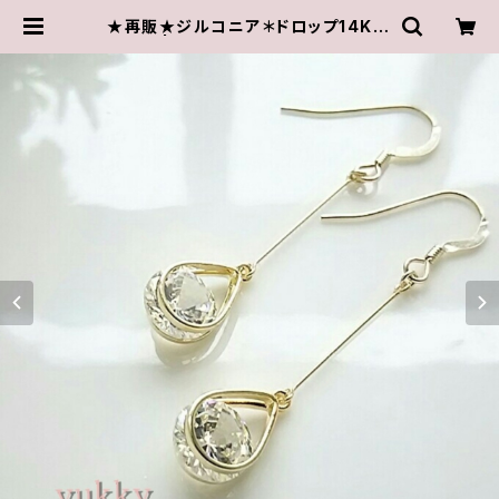
★再販★ジルコニア＊ドロップ14Kgf
ピアス | ゆきんこしょっぷ（yukky.）ア
クセサリーショップ