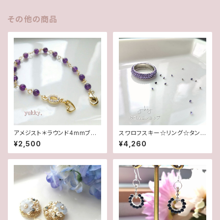
その他の商品
アメジスト＊ラウンド4mmブレ
スワロフスキー☆リング☆タン
スレット
ザナイト(16.5号)
¥2,500
¥4,260