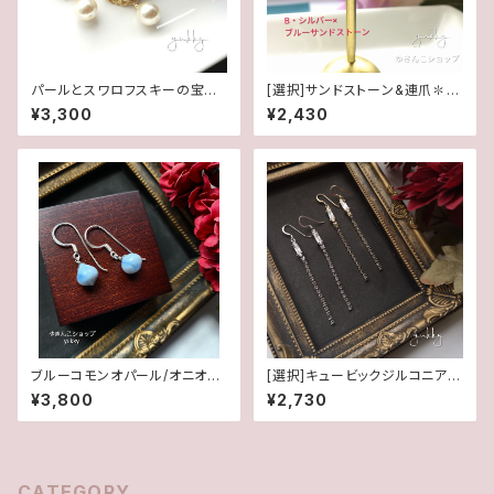
パールとスワロフスキーの宝石
[選択]サンドストーン&連爪✽サ
箱シリーズ＊ポストピアス･イヤ
ークル(1ペア)14kgf/SFピアス
¥3,300
¥2,430
リング
orイヤリング
ブルーコモンオパール/オニオン
[選択]キュービックジルコニア&
カット✽Silver925ピアス/イヤ
スワロフスキー(1ペア)✽ライン1
¥3,800
¥2,730
リング★
4kgf/SFピアス/イヤリング
CATEGORY