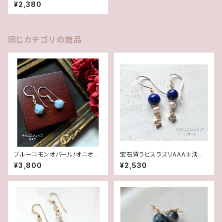
4Kgfピアス
¥2,380
同じカテゴリの商品
ブルーコモンオパール/オニオン
宝石質ラピスラズリAAA✽淡水
カット✽Silver925ピアス/イヤ
パール14kgfピアス/イヤリング
¥3,800
¥2,530
リング★