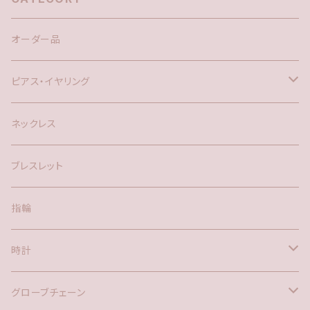
オーダー品
ピアス・イヤリング
silver925
ネックレス
アメリカン
ブレスレット
ポスト
指輪
時計
バックチャーム
グローブチェーン