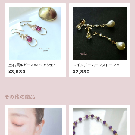
宝石質ルビーAAAペアシェイプ
レインボームーンストーン＊淡
✽淡水パール14kgfデザインピ
水2wayポストピアス14kgf
¥3,980
¥2,830
アス/イヤリング
その他の商品