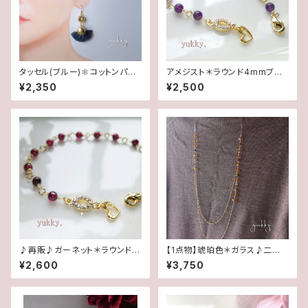
タッセル(ブルー)✽コットンパー
アメジスト＊ラウンド4mmブレ
ル✽スワロフスキー(ピアス/イヤ
スレット
¥2,350
¥2,500
リング)
♪再販♪ガーネット＊ラウンド4
【1点物】琥珀色＊ガラス♪二連
mmブレスレット
ロングネックレス
¥2,600
¥3,750