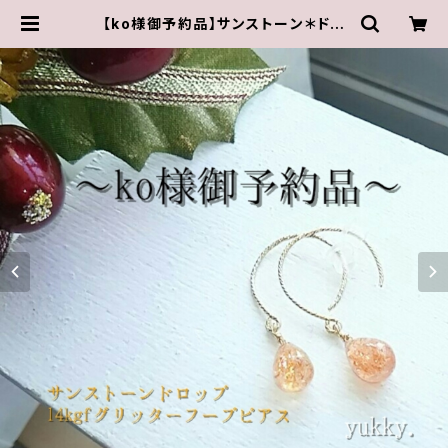
【ko様御予約品】サンストーン＊ドロ
ップ14kgfグリッターフープフックピ
アス | ゆきんこしょっぷ（yukky.）アク
セサリーショップ