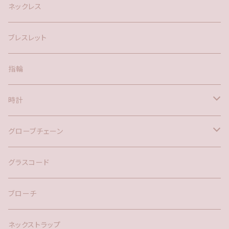
silver925
ネックレス
アメリカン
ブレスレット
ポスト
指輪
時計
バックチャーム
グローブチェーン
ネックレス
バックチャーム
グラスコード
ブローチ
ネックストラップ