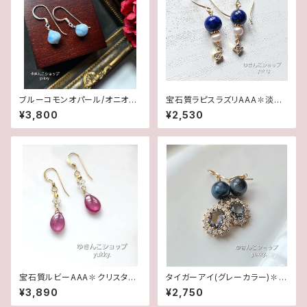
ブルーコモンオパール/オニオン
宝石質ラピスラズリAAA✽淡水
カット✽Silver925ピアス/イヤ
パール14kgfピアス/イヤリング
¥3,800
¥2,530
リング★
宝石質ルビーAAA✽クリスタル1
タイガーアイ(グレーカラー)✽フ
4kgfデザインピアス/イヤリング
レームガラス14kgfピアス/イヤ
¥3,890
¥2,750
リング