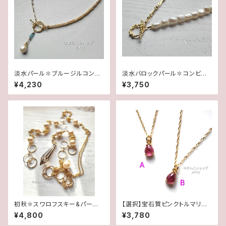
淡水パール✽ブルージルコン✽
淡水バロックパール✽コンビチ
コンビチェーンネックレス★
ェーンネックレス★
¥4,230
¥3,750
初秋✽スワロフスキー&パール
【選択】宝石質ピンクトルマリンA
✽Y字ロングネックレス【1点物】
A++ペアシェイプ7×5mm 18
¥4,800
¥3,780
★
KGP✽ネックレス14kgf(1点物