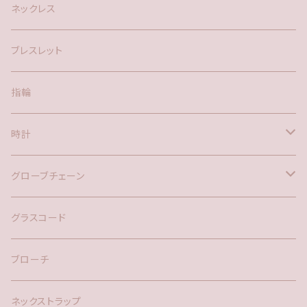
silver925
ネックレス
アメリカン
ブレスレット
ポスト
指輪
時計
バックチャーム
グローブチェーン
ネックレス
バックチャーム
グラスコード
ブローチ
ネックストラップ