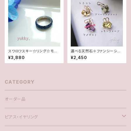
スワロフスキー☆リング☆モンタ
選べる天然石✽ファンシーシェ
ナ(11.5号)
イプ＊(1ペア)14kgfピアス
¥3,880
¥2,450
CATEGORY
オーダー品
ピアス・イヤリング