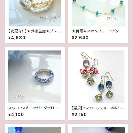
【変更有り】★受注生産★ブレス
★再販★ネオンブルーアパタイ
腕時計(パール･クリーム系ゴー
ト＊ブレス14kgf
¥4,980
¥2,640
ルド)･A
スワロフスキー☆リング☆Lt.サ
[選択]✽スワロフスキー＊ルミナ
ファイヤ(16.5号)
スグリーン✽フレームガラス(1ペ
¥4,100
¥2,150
ア)14kgfピアス/イヤリング