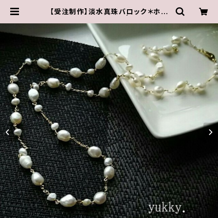
【受注制作】淡水真珠バロック＊ホワ
イト＊ロングネックレス | ゆきんこしょ
っぷ（yukky.）アクセサリーショップ