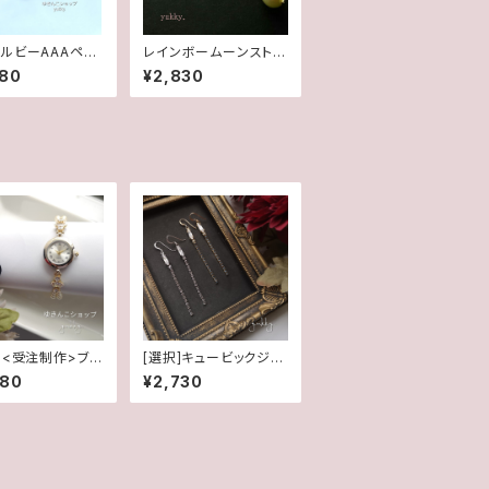
ルビーAAAペア
レインボームーンストー
プ✽淡水パール1
ン＊淡水2wayポストピ
980
¥2,830
fデザインピアス/イ
アス14kgf
グ
】<受注制作>ブレ
[選択]キュービックジル
計★キュービック
コニア&スワロフスキー
980
¥2,730
ニア(ゴールド)
(1ペア)✽ライン14kgf/
SFピアス/イヤリング