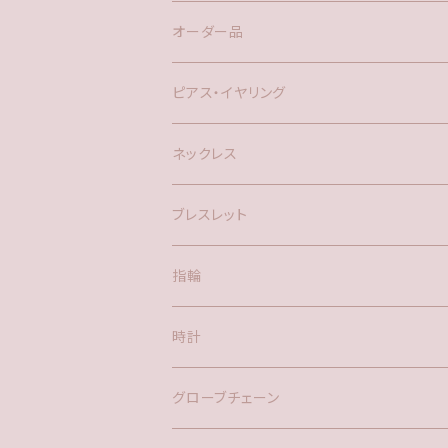
オーダー品
ピアス・イヤリング
silver925
ネックレス
アメリカン
ブレスレット
ポスト
指輪
時計
バックチャーム
グローブチェーン