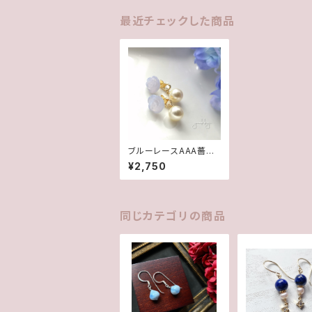
最近チェックした商品
ブルーレースAAA薔薇
✽スワロフスキーパー
¥2,750
ル★2WAYポストピアス
同じカテゴリの商品