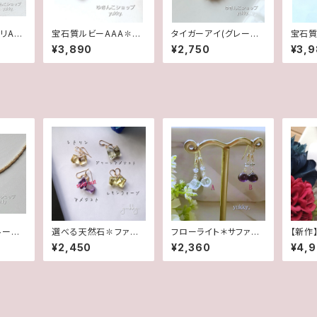
リAAA
宝石質ルビーAAA✽ク
タイガーアイ(グレーカ
宝石質
gfピ
リスタル14kgfデザイン
ラー)✽フレームガラス1
シェイ
¥3,890
¥2,750
¥3,
ピアス/イヤリング
4kgfピアス/イヤリング
4kg
ヤリン
ルージ
選べる天然石✽ファン
フローライト＊サファイ
【新作
ェーン
シーシェイプ＊(1ペア)1
ヤ(AorB)1ペア♪14kg
ス腕時
¥2,450
¥2,360
¥4,
4kgfピアス
fピアス
ジルコ