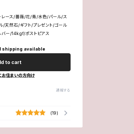
ーレース/薔薇/花/青/水色/パール/ス
プル/天然石/ギフト/プレゼント/ゴール
シルバー/14kgf/ポストピアス
l shipping available
d to cart
にお住まいの方向け
通報する
(19)