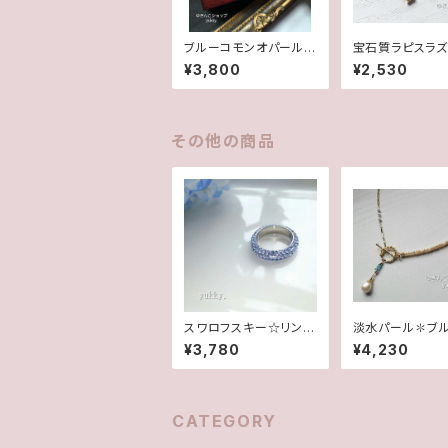
ブルーコモンオパール/
宝石質ラピスラズ
オニオンカット✽Silver
✽淡水パール14k
¥3,800
¥2,530
925ピアス/イヤリング
アス/イヤリング
★
その他の商品
スワロフスキー☆リング
淡水パール✽ブ
☆Lt.サファイヤ5.5号
ルコン✽コンビチ
¥3,780
¥4,230
ネックレス★
CATEGORY