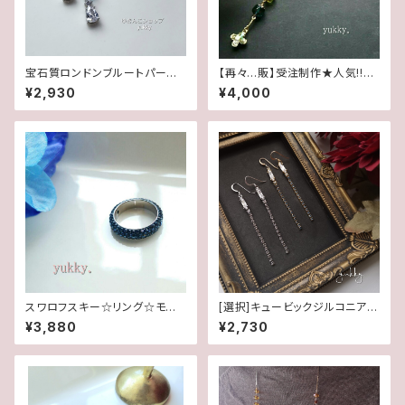
宝石質ロンドンブルートパーズA
【再々…販】受注制作★人気!!チ
AA✽CZピアス(SF)/イヤリング
ェコカットガラス＊夏～秋冬へ＊
¥2,930
¥4,000
Y字ロングネックレス
スワロフスキー☆リング☆モンタ
[選択]キュービックジルコニア&
ナ(11.5号)
スワロフスキー(1ペア)✽ライン1
¥3,880
¥2,730
4kgf/SFピアス/イヤリング