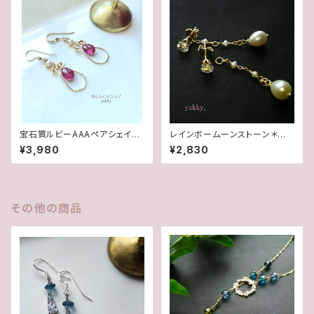
宝石質ルビーAAAペアシェイプ
レインボームーンストーン＊淡
✽淡水パール14kgfデザインピ
水2wayポストピアス14kgf
¥3,980
¥2,830
アス/イヤリング
その他の商品