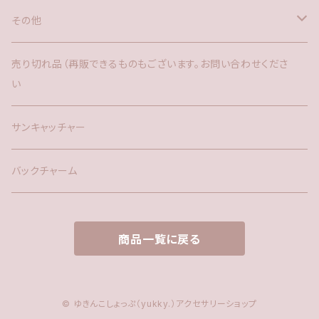
その他
バックチャーム
売り切れ品（再販できるものもございます。お問い合わせくださ
い
時計
サンキャッチャー
サンキャッチャー
ファー
バックチャーム
タッセル
商品一覧に戻る
© ゆきんこしょっぷ（yukky.）アクセサリーショップ