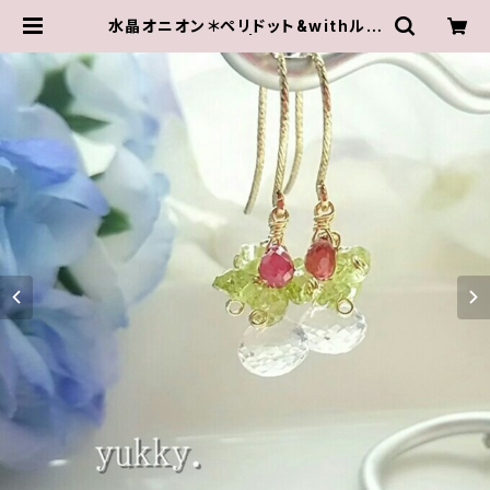
水晶オニオン＊ペリドット&withルビ
ー♪14Kgfピアス | ゆきんこしょっぷ
（yukky.）アクセサリーショップ