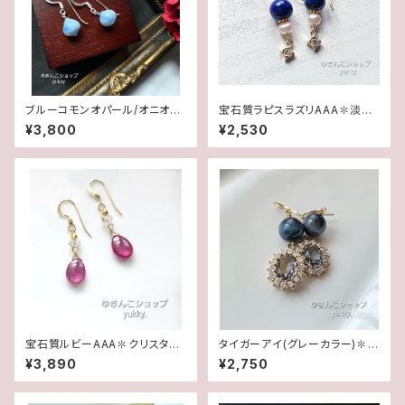
ブルーコモンオパール/オニオン
宝石質ラピスラズリAAA✽淡水
カット✽Silver925ピアス/イヤ
パール14kgfピアス/イヤリング
¥3,800
¥2,530
リング★
宝石質ルビーAAA✽クリスタル1
タイガーアイ(グレーカラー)✽フ
4kgfデザインピアス/イヤリング
レームガラス14kgfピアス/イヤ
¥3,890
¥2,750
リング