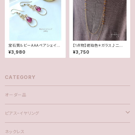
宝石質ルビーAAAペアシェイプ
【1点物】琥珀色＊ガラス♪二連
✽淡水パール14kgfデザインピ
ロングネックレス
¥3,980
¥3,750
アス/イヤリング
CATEGORY
オーダー品
ピアス・イヤリング
silver925
ネックレス