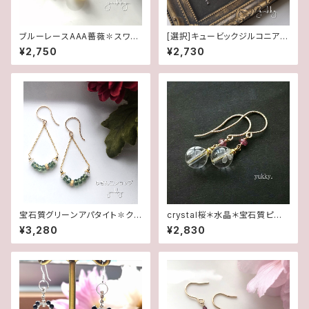
ブルーレースAAA薔薇✽スワロ
[選択]キュービックジルコニア&
フスキーパール★2WAYポスト
スワロフスキー(1ペア)✽ライン1
¥2,750
¥2,730
ピアス
4kgf/SFピアス/イヤリング
宝石質グリーンアパタイト✽クリ
crystal桜＊水晶＊宝石質ピン
スタル・グリッター14kgfピアス/
クトルマリン(ボタン)14Kgfピア
¥3,280
¥2,830
イヤリング
ス/イヤリング