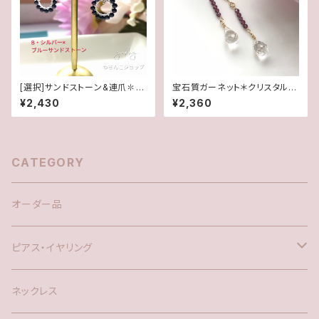
[選択]サンドストーン&連爪✽サ
宝石質ガーネット＊クリスタルド
ークル(1ペア)14kgf/SFピアス
ロップ＊14kgfピアス/イヤリン
¥2,430
¥2,360
orイヤリング
グ
CATEGORY
オーダー品
ピアス・イヤリング
silver925
ネックレス