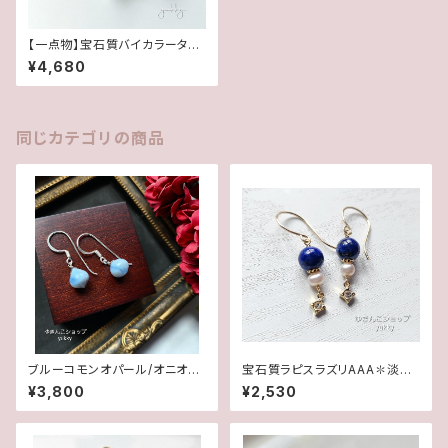
【一点物】宝石質バイカラータン
ザナイト✽ドロップ✽14kgf/ア
¥4,680
メリカンピアス
同じカテゴリの商品
ブルーコモンオパール/オニオン
宝石質ラピスラズリAAA✽淡水
カット✽Silver925ピアス/イヤ
パール14kgfピアス/イヤリング
¥3,800
¥2,530
リング★