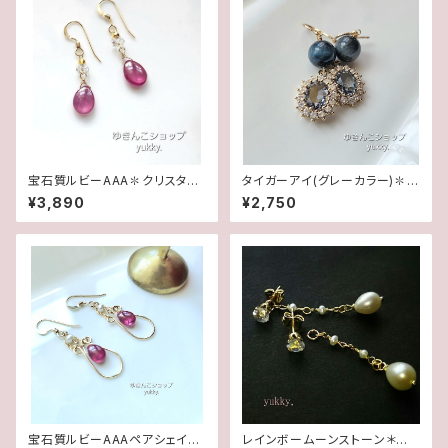
宝石質ルビーAAA✽クリスタル1
タイガーアイ(グレーカラー)✽フ
4kgfデザインピアス/イヤリング
レームガラス14kgfピアス/イヤ
¥3,890
¥2,750
リング
宝石質ルビーAAAペアシェイプ
レインボームーンストーン＊淡