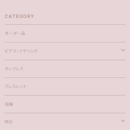
CATEGORY
オーダー品
ピアス・イヤリング
silver925
ネックレス
アメリカン
ブレスレット
ポスト
指輪
時計