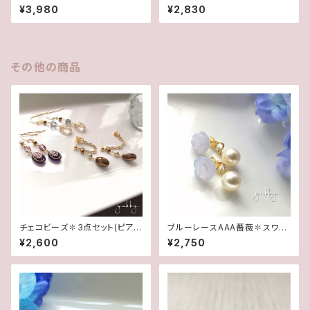
✽淡水パール14kgfデザインピ
水2wayポストピアス14kgf
¥3,980
¥2,830
アス/イヤリング
その他の商品
チェコビーズ✽3点セット(ピア
ブルーレースAAA薔薇✽スワロ
ス/イヤリング)
フスキーパール★2WAYポスト
¥2,600
¥2,750
ピアス