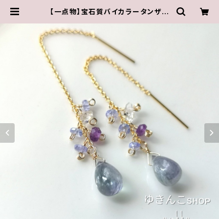
【一点物】宝石質バイカラータンザナ
イト✽ドロップ✽14kgf/アメリカンピ
アス | ゆきんこしょっぷ（yukky.）アク
セサリーショップ