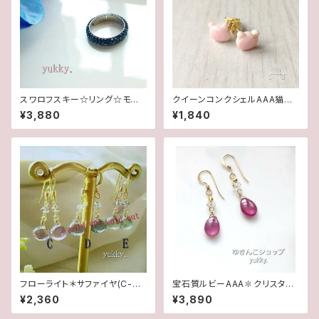
スワロフスキー☆リング☆モンタ
クイーンコンクシェルAAA猫✽
ナ(11.5号)
ポストピアス
¥3,880
¥1,840
フローライト＊サファイヤ(C-D-
宝石質ルビーAAA✽クリスタル1
E)1ペア♪14kgfピアス
4kgfデザインピアス/イヤリング
¥2,360
¥3,890