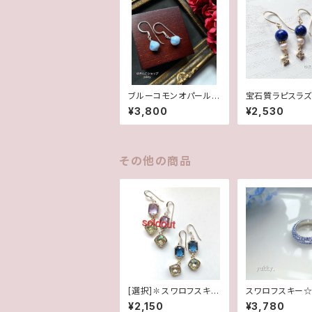
ブルーコモンオパール/
宝石質ラピスラズ
オニオンカット✽Silver
✽淡水パール14k
¥3,800
¥2,530
925ピアス/イヤリング
アス/イヤリング
★
その他の商品
[選択]✽スワロフスキー
スワロフスキー☆
＊ルミナスグリーン✽フ
☆Lt.サファイヤ5
¥2,150
¥3,780
レームガラス(1ペア)14