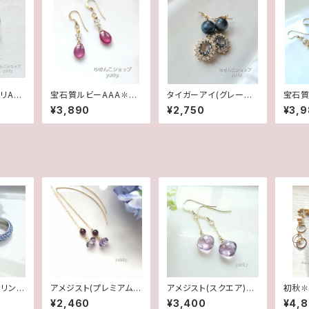
リAAA
宝石質ルビーAAA✽ク
タイガーアイ(グレーカ
宝石質
gfピ
リスタル14kgfデザイン
ラー)✽フレームガラス1
シェイ
¥3,890
¥2,750
¥3,
ピアス/イヤリング
4kgfピアス/イヤリング
4kg
ヤリン
リング
アメジスト(プレミアムカ
アメジスト(スクエア)一
初秋✽
.5号
ット)＊ガーネット♪アメ
粒♪14kgfピアス
パール
¥2,460
¥3,400
¥4,
リカンピアス
クレス