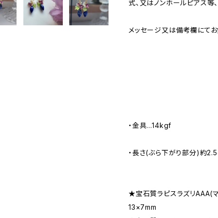
式、又はノンホールピアス等、
メッセージ又は備考欄にてお知ら
・金具…14kgf
・長さ(ぶら下がり部分)約2.5
★宝石質ラピスラズリAAA(
13×7mm