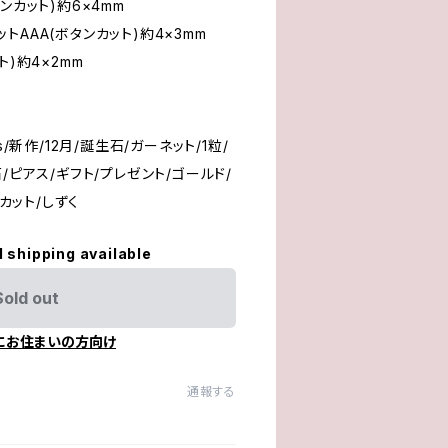
ンカット)約6×4mm
AAA(ボタンカット)約4×3mm
ト)約4×2mm
s/新作/12月/誕生石/ガーネット/1粒/
/ピアス/ギフト/プレゼント/ゴールド/
トカット/しずく
l shipping available
Sold out
にお住まいの方向け
通報する