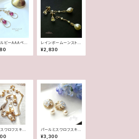
ルビーAAAペア
レインボームーンストー
プ✽淡水パール1
ン＊淡水2wayポストピ
980
¥2,830
fデザインピアス/イ
アス14kgf
グ
スワロフスキー&
パールとスワロフスキー
✽Y字ロングネッ
の宝石箱シリーズ＊ポ
800
¥3,300
【1点物】★
ストピアス･イヤリング