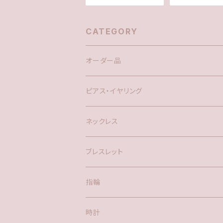
kgfピアス/イヤリング
CATEGORY
オーダー品
ピアス・イヤリング
silver925
ネックレス
アメリカン
ブレスレット
ポスト
指輪
時計