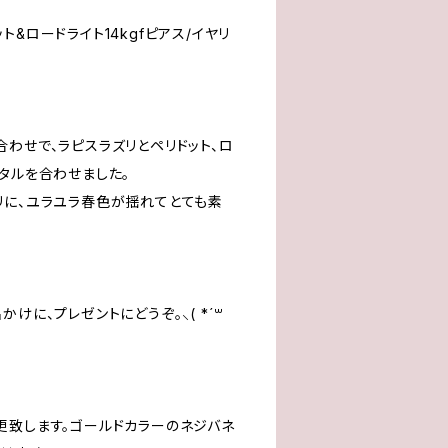
&ロードライト14kgfピアス/イヤリ
わせで、ラピスラズリとペリドット、ロ
タルを合わせました。
リに、ユラユラ春色が揺れてとても素
けに、プレゼントにどうぞ。⸜( *´꒳
更致します。ゴールドカラーのネジバネ