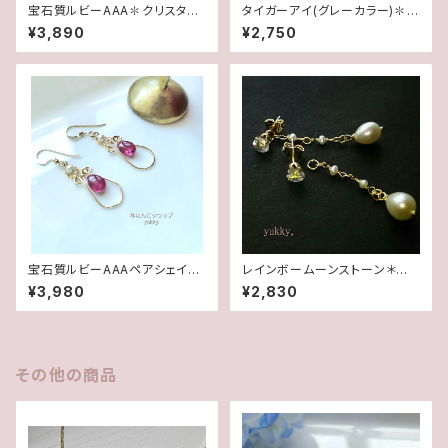
宝石質ルビーAAA✽クリスタル1
タイガーアイ(グレーカラー)✽フ
4kgfデザインピアス/イヤリング
レームガラス14kgfピアス/イヤ
¥3,890
¥2,750
リング
宝石質ルビーAAAペアシェイプ
レインボームーンストーン＊淡
✽淡水パール14kgfデザインピ
水2wayポストピアス14kgf
¥3,980
¥2,830
アス/イヤリング
その他の商品