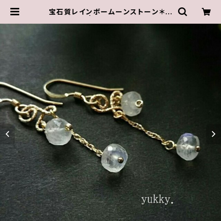
宝石質レインボームーンストーン＊ピ
アス14kgf | ゆきんこしょっぷ（yukk
y.）アクセサリーショップ