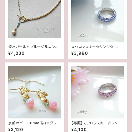
淡水パール✽ブルージルコン✽
スワロフスキー☆リング☆Lt.サ
コンビチェーンネックレス★
ファイヤ(11.5号)
¥4,230
¥3,980
京都オパール6mm(桜)☆グリー
【再販】スワロフスキー☆リング
ンアパタイト＊リーフ14Kgfグリ
☆アメジスト(16.5号)
¥3,120
¥4,100
ッターピアス