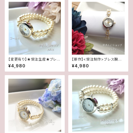
【変更有り】★受注生産★ブレス
【新作】<受注制作>ブレス腕時
腕時計(パール･クリーム系ゴー
計★キュービックジルコニア(ゴ
¥4,980
¥4,980
ルド)･A
ールド)