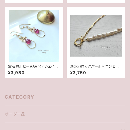
宝石質ルビーAAAペアシェイプ
淡水バロックパール✽コンビチ
✽淡水パール14kgfデザインピ
ェーンネックレス★
¥3,980
¥3,750
アス/イヤリング
CATEGORY
オーダー品