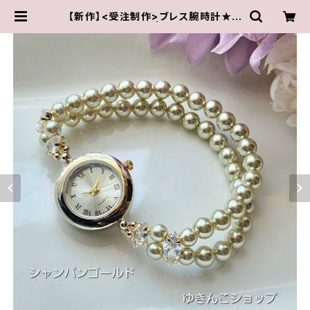
【新作】<受注制作>ブレス腕時計★シ
ャンパンゴールド | ゆきんこしょっぷ
（yukky.）アクセサリーショップ