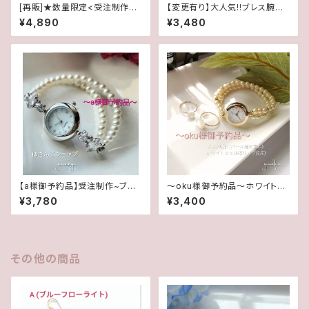
[再販]★数量限定<受注制作>
【変更有り】大人気!!ブレス腕時
ブレス腕時計＊石付ホワイト(パ
計(パール･ホワイト系シルバ
¥4,890
¥3,480
ール5mm･クリーム系ゴールド)
ー)･A
【a様御予約品】受注制作~ブレ
～oku様御予約品～ホワイトシ
ス時計S(キュービックジルコニ
ェル猫14kgfリング(2点)/ブレス
¥3,780
¥3,400
ア)
時計パール増お直し
その他の商品