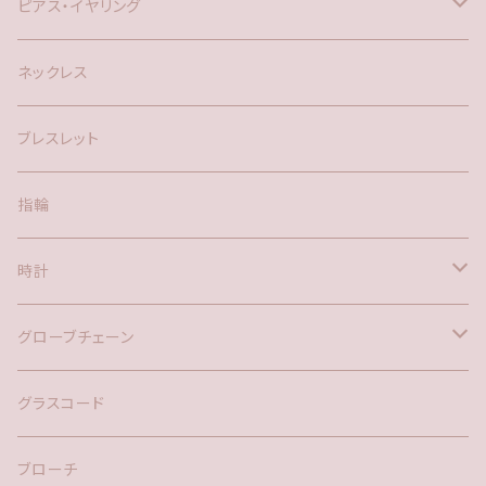
ピアス・イヤリング
silver925
ネックレス
アメリカン
ブレスレット
ポスト
指輪
時計
バックチャーム
グローブチェーン
ネックレス
バックチャーム
グラスコード
ブローチ