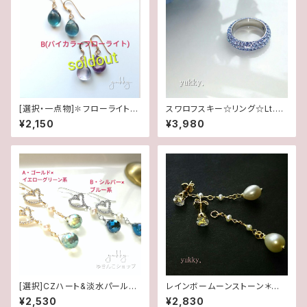
[選択・一点物]✽フローライト＊
スワロフスキー☆リング☆Lt.サ
(1ペア)14kgfピアス
ファイヤ(11.5号)
¥2,150
¥3,980
[選択]CZハート&淡水パール✽
レインボームーンストーン＊淡
カットガラス(1ペア)14kgf/SFピ
水2wayポストピアス14kgf
¥2,530
¥2,830
アスorイヤリング