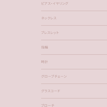
ピアス・イヤリング
silver925
ネックレス
アメリカン
ブレスレット
ポスト
指輪
時計
バックチャーム
グローブチェーン
ネックレス
バックチャーム
グラスコード
ブローチ