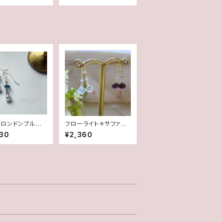
ピアス
ロンドンブルート
フローライト＊サファイ
AAA✽CZピアス
ヤ(AorB)1ペア♪14kg
30
¥2,360
/イヤリング
fピアス