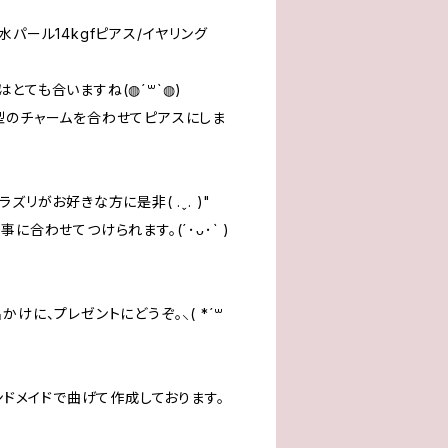
パール14kgfピアス/イヤリング
とても合いますね(◍´꒳`◍)
型のチャームを合わせてピアスにしま
ズリがお好きな方に是非( .ˬ. )"
に合わせてつけられます。(´･ᴗ･` )
けに、プレゼントにどうぞ。⸜( *´꒳
ハンドメイドで曲げて作成しております。