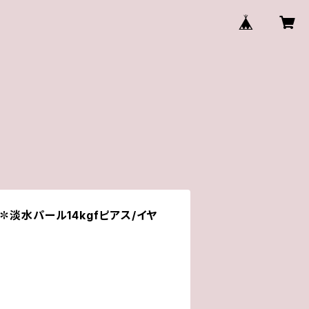
✽淡水パール14kgfピアス/イヤ