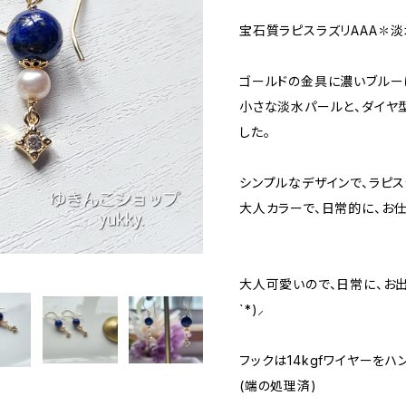
宝石質ラピスラズリAAA✽淡水
ゴールドの金具に濃いブルーは
小さな淡水パールと、ダイヤ
した。
シンプルなデザインで、ラピスラ
大人カラーで、日常的に、お仕事
大人可愛いので、日常に、お出か
`*)⸝
フックは14kgfワイヤーを
(端の処理済)