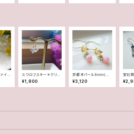
ヤリング
ツァイト
スワロフスキー＊クリス
京都オパール6mm(桜)
宝石質
ブルエ
タル✽グリッターデザイ
☆グリーンアパタイト＊
パーズ
¥1,800
¥3,120
¥2,9
ポスト
ンピアス(14Kgf)
リーフ14Kgfグリッター
(SF)
ピアス