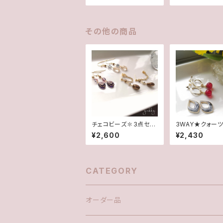
★
その他の商品
チェコビーズ✽3点セッ
3WAY★クォー
ト(ピアス/イヤリング)
(ぶどう色)&マー
¥2,600
¥2,430
ポ/フープチタン
ピアス
CATEGORY
オーダー品