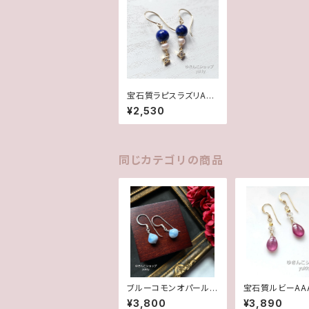
宝石質ラピスラズリAAA
✽淡水パール14kgfピ
¥2,530
アス/イヤリング
同じカテゴリの商品
ブルーコモンオパール/
宝石質ルビーAA
オニオンカット✽Silver
リスタル14kgf
¥3,800
¥3,890
925ピアス/イヤリング
ピアス/イヤリン