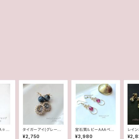
A✽ク
タイガーアイ(グレーカ
宝石質ルビーAAAペア
レイン
デザイン
ラー)✽フレームガラス1
シェイプ✽淡水パール1
ン＊淡
¥2,750
¥3,980
¥2,8
グ
4kgfピアス/イヤリング
4kgfデザインピアス/イ
アス14