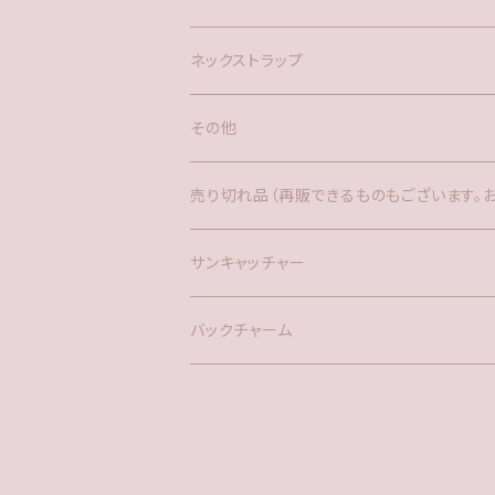
ネックストラップ
その他
バックチャーム
売り切れ品（再販できるものもございます。
時計
サンキャッチャー
サンキャッチャー
ファー
バックチャーム
タッセル