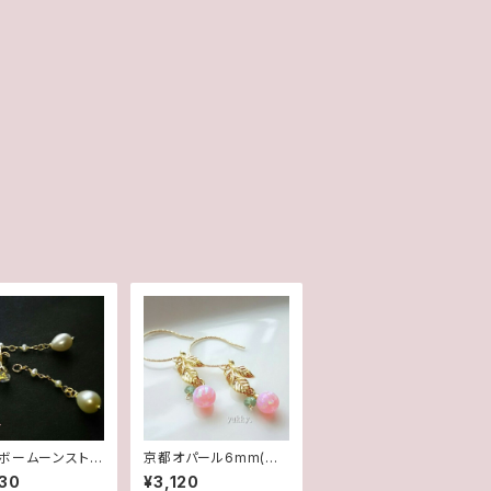
ボームーンストー
京都オパール6mm(桜)
水2wayポストピ
☆グリーンアパタイト＊
30
¥3,120
kgf
リーフ14Kgfグリッター