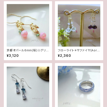
京都オパール6mm(桜)☆グリー
フローライト＊サファイヤ(AorB)
ンアパタイト＊リーフ14Kgfグリ
1ペア♪14kgfピアス
¥3,120
¥2,360
ッターピアス