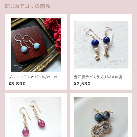
同じカテゴリの商品
ブルーコモンオパール/オニオン
宝石質ラピスラズリAAA✽淡水
カット✽Silver925ピアス/イヤ
パール14kgfピアス/イヤリング
¥3,800
¥2,530
リング★