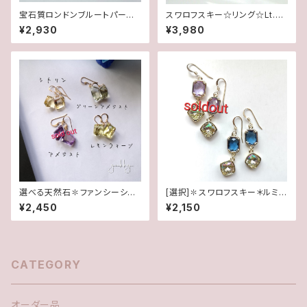
宝石質ロンドンブルートパーズA
スワロフスキー☆リング☆Lt.サ
AA✽CZピアス(SF)/イヤリング
ファイヤ(11.5号)
¥2,930
¥3,980
選べる天然石✽ファンシーシェ
[選択]✽スワロフスキー＊ルミナ
イプ＊(1ペア)14kgfピアス
スグリーン✽フレームガラス(1ペ
¥2,450
¥2,150
ア)14kgfピアス/イヤリング
CATEGORY
オーダー品