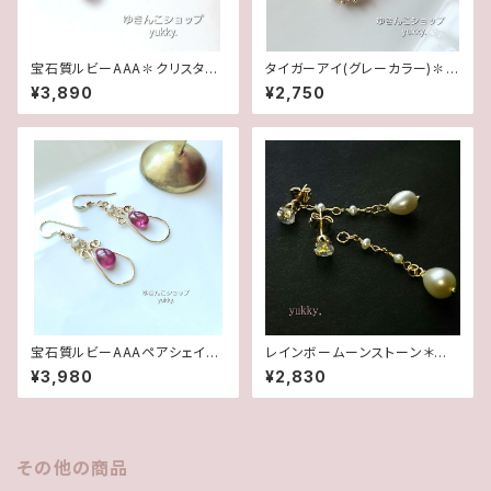
宝石質ルビーAAA✽クリスタル1
タイガーアイ(グレーカラー)✽フ
4kgfデザインピアス/イヤリング
レームガラス14kgfピアス/イヤ
¥3,890
¥2,750
リング
宝石質ルビーAAAペアシェイプ
レインボームーンストーン＊淡
✽淡水パール14kgfデザインピ
水2wayポストピアス14kgf
¥3,980
¥2,830
アス/イヤリング
その他の商品