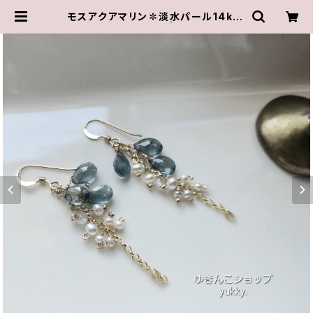
モスアクアマリン✽淡水パール14kgf
ピアス/イヤリング★ | ゆきんこしょっ
ぷ（yukky.）アクセサリーショップ