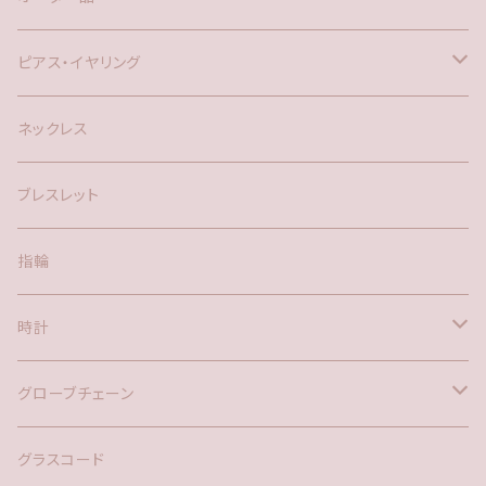
ピアス・イヤリング
silver925
ネックレス
アメリカン
ブレスレット
ポスト
指輪
時計
バックチャーム
グローブチェーン
ネックレス
バックチャーム
グラスコード