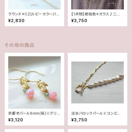
ラウンド＊CZ(ルビーカラー)14
【1点物】琥珀色＊ガラス♪二連
Kgfネックレス
ロングネックレス
¥2,830
¥3,750
その他の商品
京都オパール6mm(桜)☆グリー
淡水バロックパール✽コンビチ
ンアパタイト＊リーフ14Kgfグリ
ェーンネックレス★
¥3,120
¥3,750
ッターピアス