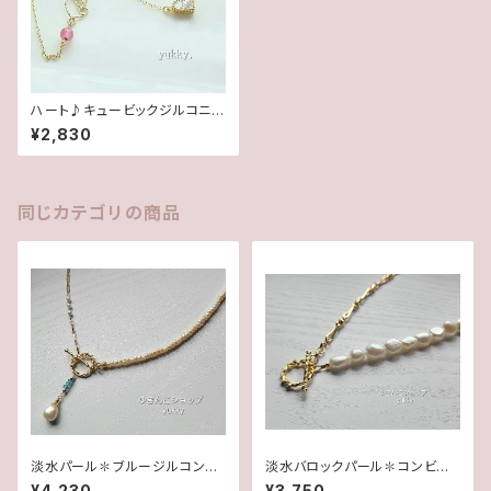
ハート♪キュービックジルコニア
＊ピンククォーツ14kgfネックレ
¥2,830
ス
同じカテゴリの商品
淡水パール✽ブルージルコン✽
淡水バロックパール✽コンビチ
コンビチェーンネックレス★
ェーンネックレス★
¥4,230
¥3,750