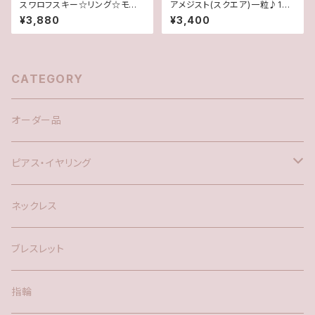
スワロフスキー☆リング☆モンタ
アメジスト(スクエア)一粒♪14k
ナ(11.5号)
gfピアス
¥3,880
¥3,400
CATEGORY
オーダー品
ピアス・イヤリング
silver925
ネックレス
アメリカン
ブレスレット
ポスト
指輪