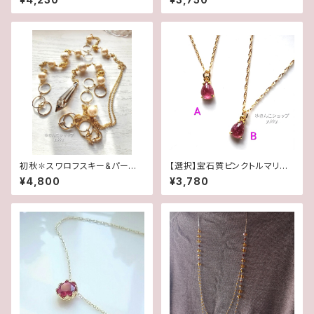
初秋✽スワロフスキー&パール
【選択】宝石質ピンクトルマリンA
✽Y字ロングネックレス【1点物】
A++ペアシェイプ7×5mm 18
¥4,800
¥3,780
★
KGP✽ネックレス14kgf(1点物
ずつ)