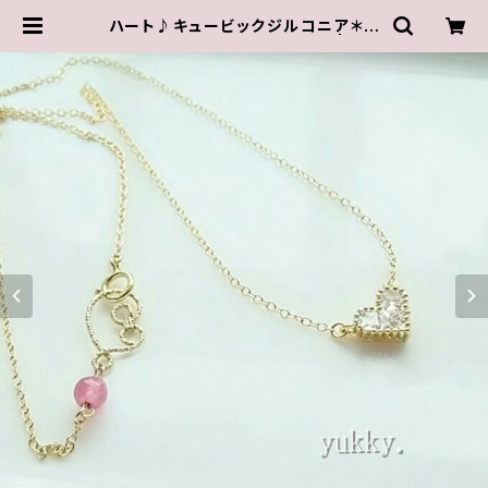
ハート♪キュービックジルコニア＊ピ
ンククォーツ14kgfネックレス | ゆき
んこしょっぷ（yukky.）アクセサリーシ
ョップ