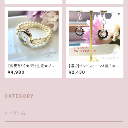
リング★
【変更有り】★受注生産★ブレス
[選択]サンドストーン&連爪✽サ
腕時計(パール･クリーム系ゴー
ークル(1ペア)14kgf/SFピアス
¥4,980
¥2,430
ルド)･A
orイヤリング
CATEGORY
オーダー品