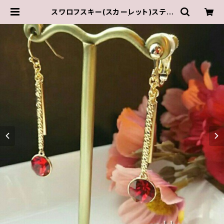
スワロフスキー(スカーレット)スティ
ックピアス/イヤリング | ゆきんこしょ
っぷ（yukky.）アクセサリーショップ