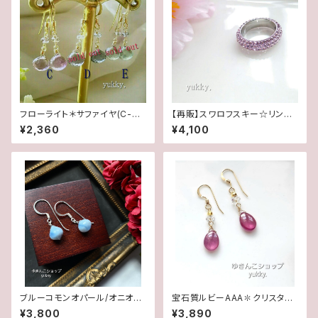
フローライト＊サファイヤ(C-D-
【再販】スワロフスキー☆リング
E)1ペア♪14kgfピアス
☆アメジスト(16.5号)
¥2,360
¥4,100
ブルーコモンオパール/オニオン
宝石質ルビーAAA✽クリスタル1
カット✽Silver925ピアス/イヤ
4kgfデザインピアス/イヤリング
¥3,800
¥3,890