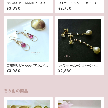
宝石質ルビーAAA✽クリスタル1
タイガーアイ(グレーカラー)✽フ
4kgfデザインピアス/イヤリング
レームガラス14kgfピアス/イヤ
¥3,890
¥2,750
リング
宝石質ルビーAAAペアシェイプ
レインボームーンストーン＊淡
✽淡水パール14kgfデザインピ
水2wayポストピアス14kgf
¥3,980
¥2,830
アス/イヤリング
その他の商品