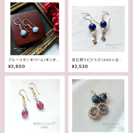
ブルーコモンオパール/オニオン
宝石質ラピスラズリAAA✽淡水
カット✽Silver925ピアス/イヤ
パール14kgfピアス/イヤリング
¥3,800
¥2,530
リング★