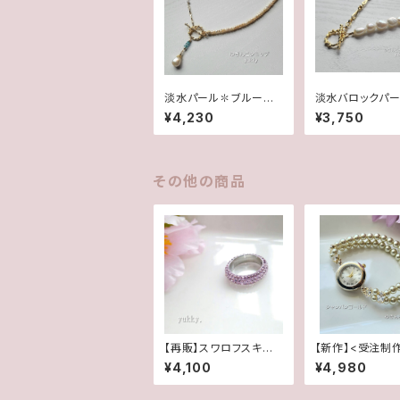
淡水パール✽ブルージ
淡水バロックパ
ルコン✽コンビチェーン
コンビチェーンネ
¥4,230
¥3,750
ネックレス★
ス★
その他の商品
【再販】スワロフスキー
【新作】<受注制
☆リング☆アメジスト(1
ス腕時計★シャ
¥4,100
¥4,980
6.5号)
ゴールド