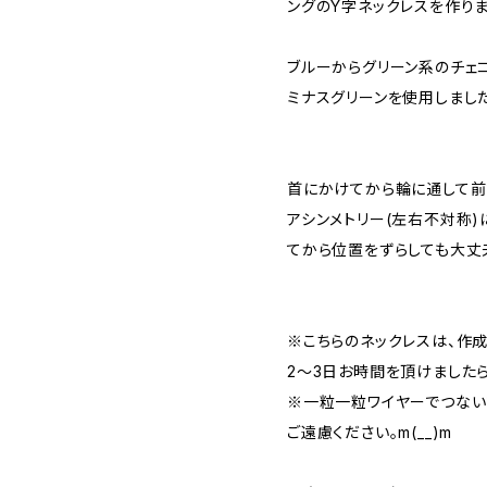
ングのY字ネックレスを作りました
ブルーからグリーン系のチェ
ミナスグリーンを使用しました(*
首にかけてから輪に通して前
アシンメトリー(左右不対称)
てから位置をずらしても大丈夫
※こちらのネックレスは、作
2～3日お時間を頂けましたら
※一粒一粒ワイヤーでつない
ご遠慮ください。m(__)m