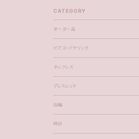
CATEGORY
オーダー品
ピアス・イヤリング
silver925
ネックレス
アメリカン
ブレスレット
ポスト
指輪
時計