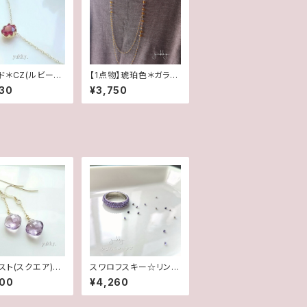
ド＊CZ(ルビーカ
【1点物】琥珀色＊ガラス
14Kgfネックレス
♪二連ロングネックレ
30
¥3,750
ス
スト(スクエア)一
スワロフスキー☆リング
4kgfピアス
☆タンザナイト(16.5号)
400
¥4,260