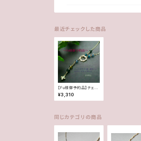
最近チェックした商品
【Fu様御予約品】チェコ
カットガラス＊夏～秋冬
¥3,310
へ＊Y字ロングネックレ
ス
同じカテゴリの商品