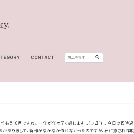
ATEGORY
CONTACT
(*^_^*)もう10月ですね。 一年が年々早く感じます…( ノД`)… 今日の
凹み事がありまして、新作がなかなか作れなかったのですが、石に癒され昨晩完成さ