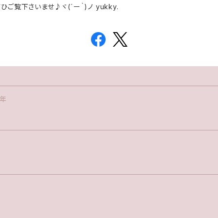
覧下さいませ♪ヾ(´ー｀)ノ yukky.
年