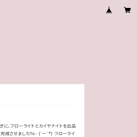
15時過ぎに、フローライトとカイヤナイトを出品
せました!!ε- (´ー`*) フローライ