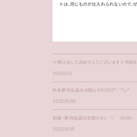
トは、同じものが仕入れられないので、ぜひご
✽明けましておめでとうございます✽令和6
2024/1/3
秋冬新作出品のお知らせ9/30(*ˊᵕˋ*)ﾉ"
2023/9/30
初夏~新作出品のお知らせ( ´ ▽ ` )6/15~
2023/6/15