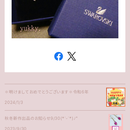
✽明けましておめでとうございます✽令和6年
2024/1/3
秋冬新作出品のお知らせ9/30(*ˊᵕˋ*)ﾉ"
2023/9/30