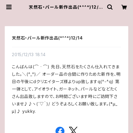
天然石・パール新作出品(*^^*)12/14
| ゆきんこしょっぷ（yukky.）アクセサ
リーショップ
天然石・パール新作出品(*^^*)12/14
2015/12/13 18:14
こんばんは(⌒‐⌒) 先日、天然石をたくさん仕入れてきま
した。＼(^_^)／ オーダー品の合間に作りためた新作を、明
日の午後にdクリエイターズ様よりup致しますq(^-^q) 第
一弾として、アイオライト、ガーネット、パールなどなどたく
さん出品致しますので、お時間ございます時にご訪問下さ
いませ♪♪ヽ(´▽｀)/ どうぞよろしくお願い致します。(*μ_
μ)♪ yukky.