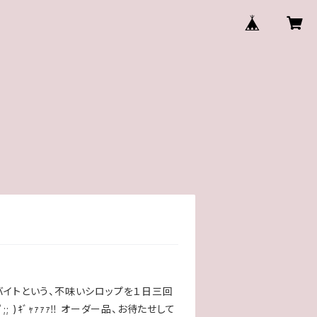
ソバイトという、不味いシロップを１日三回
ﾟ;; )ｷﾞｬｧｧｧ‼ オーダー品、お待たせして