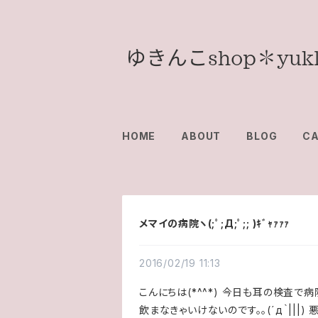
HOME
ABOUT
BLOG
C
メマイの病院ヽ(;ﾟ;Д;ﾟ;; )ｷﾞｬｧｧｧ
2016/02/19 11:13
こんにちは(*^^*) 今日も耳の検査で
飲まなきゃいけないのです。。(´д｀|||) 悪