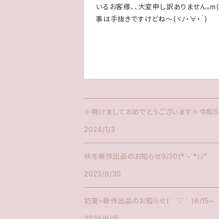
いるお客様、、大変申し訳ありません。m(
事は手抜きですけどね～(ヾﾉ・∀・｀)
✽明けましておめでとうございます✽令和6
2024/1/3
秋冬新作出品のお知らせ9/30(*ˊᵕˋ*)ﾉ"
2023/9/30
初夏~新作出品のお知らせ( ´ ▽ ` )6/15~
2023/6/15