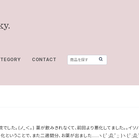
ATEGORY
CONTACT
病院でした。(ノ_＜。) 薬が飲みきれなくて、前回より悪化してました。。イ
化ということで、また二週間分、お薬が出ました……ヽ(;ﾟ;Д;ﾟ;; )ヽ(;ﾟ;Д;