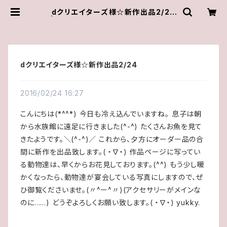
dクリエイターズ様☆新作出品2/24
| ゆきんこしょっぷ（yukky.）アクセサ
リーショップ
dクリエイターズ様☆新作出品2/24
2016/02/24 16:27
こんにちは(*^^*) 今日も冷え込んでいますね。 息子は朝
から水族館に遠足に行きました(^-^) たくさんお魚を見て
きたようです。＼(^-^)／ これから、夕方にオーダー品の合
間に新作を出品致します。( ・∇・) 作品ページに写ってい
る動物達は、早くからお花見しております。(^^) もう少し暖
かくなったら、動物達が宴会している写真にしますので、ぜ
ひ御覧くださいませ。(〃^ー^〃)(アクセサリーがメインな
のに……) どうぞよろしくお願い致します。( ・∇・) yukky.