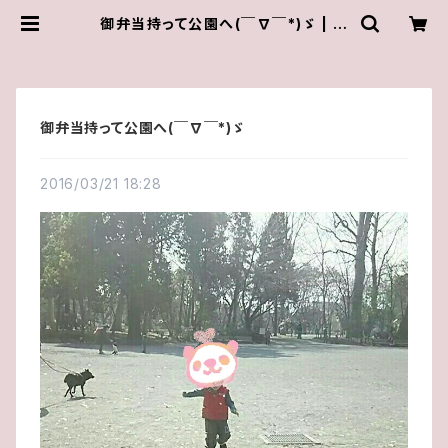
御弁当持って公園へ(￣∇￣*)ゞ | ゆ
きんこしょっぷ（yukky.）アクセサリー
ショップ
御弁当持って公園へ(￣∇￣*)ゞ
2016/03/21 18:28