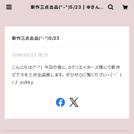
新作三点出品(^-^)5/23 | ゆきんこ
しょっぷ（yukky.）アクセサリーショッ
プ
新作三点出品(^-^)5/23
2016/05/23 18:21
こんにちは(^-^) 今日の夜に、dクリエイターズ様にて新作
ピアスを三点出品致します。 ぜひぜひご覧くださいヽ(´ｰ｀ )
ﾉ♪ yukky.