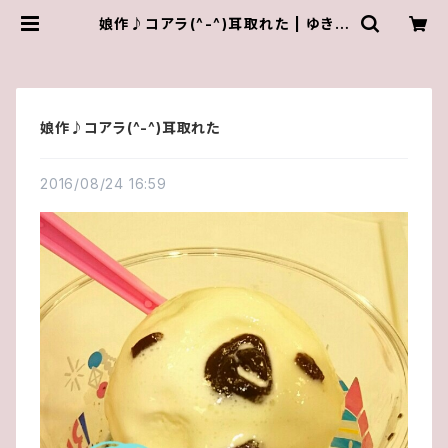
娘作♪コアラ(^-^)耳取れた | ゆきん
こしょっぷ（yukky.）アクセサリーショ
ップ
娘作♪コアラ(^-^)耳取れた
2016/08/24 16:59