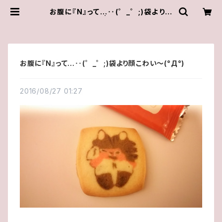
お腹に『N』って…‥(゜_゜;)袋より顔
こわい～(°Д°) | ゆきんこしょっぷ（y
ukky.）アクセサリーショップ
お腹に『N』って…‥(゜_゜;)袋より顔こわい～(°Д°)
2016/08/27 01:27